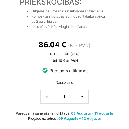
PRIEKŠROCĪBAS:
Urbjmašīna urbšanai un urbšanai ar triecienu.
Kompaktais korpuss ļauj novadīt darba spēku
tieši pa urbja asi.
Liels pārslēdzējs vieglai lietošanai.
86.04 €
(Bez PVN)
18.06 € PVN (21%)
104.10 € ar PVN
Pieejams atlikumos
Daudzums:
Paredzamā saņemšana noliktavā:
08 Augusts - 11 Augusts
Piegāde uz adresi:
09 Augusts - 12 Augusts