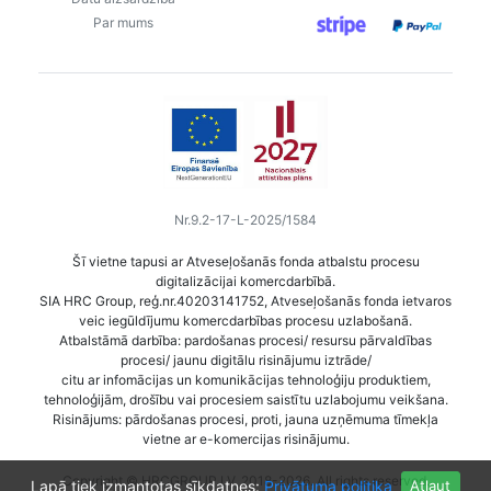
Par mums
Nr.9.2-17-L-2025/1584
Šī vietne tapusi ar Atveseļošanās fonda atbalstu procesu
digitalizācijai komercdarbībā.
SIA HRC Group, reģ.nr.40203141752, Atveseļošanās fonda ietvaros
veic iegūldījumu komercdarbības procesu uzlabošanā.
Atbalstāmā darbība: pardošanas procesi/ resursu pārvaldības
procesi/ jaunu digitālu risinājumu iztrāde/
citu ar infomācijas un komunikācijas tehnoloģiju produktiem,
tehnoloģijām, drošību vai procesiem saistītu uzlabojumu veikšana.
Risinājums: pārdošanas procesi, proti, jauna uzņēmuma tīmekļa
vietne ar e-komercijas risinājumu.
Copyright © HRCGROUP.LV, 2018-2026. All rights reserved.
Lapā tiek izmantotas sīkdatnes:
Privātuma politika
Atļaut