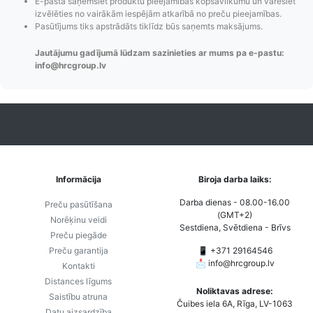
E-pastā saņemsiet produktu pieejamības kopsavilkumu un varēsiet
maiņas
piegādes veidi un
Strip
izvēlēties no vairākām iespējām atkarībā no preču pieejamības.
paziņojumi,
to izmaksas bez
maks
Pasūtījums tiks apstrādāts tiklīdz būs saņemts maksājums.
Izsekošana,
lietotāja konta
PayPal 
Pasūtījumu re-
izveides.
parska
Jautājumu gadījumā lūdzam sazinieties ar mums pa e-pastu:
info@hrcgroup.lv
order u.c.
Informācija
Biroja darba laiks:
Darba dienas - 08.00-16.00
Preču pasūtīšana
(GMT+2)
Norēķinu veidi
Sestdiena, Svētdiena - Brīvs
Preču piegāde
Preču garantija
📱 +371 29164546
📩
info@hrcgroup.lv
Kontakti
Distances līgums
Noliktavas adrese:
Saistību atruna
Čuibes iela 6A, Rīga, LV-1063
Datu aizsardzība