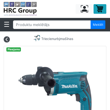
Meklēt
Triecienurbjmašīnas
Pieejams