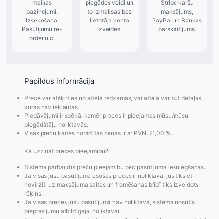
Papildus informācija
Prece var atšķirties no attēlā redzamās, vai attēlā var būt detaļas,
kuras nav iekļautas.
Piedāvājumi ir spēkā, kamēr preces ir pieejamas mūsu/mūsu
piegādātāju noliktavās.
Visās preču kartēs norādītās cenas ir ar PVN: 21,00 %.
Kā uzzināt preces pieejamību?
Sistēma pārbaudīs preču pieejamību pēc pasūtījuma iesniegšanas.
Ja visas jūsu pasūtījumā esošās preces ir noliktavā, jūs tiksiet
novirzīti uz maksājuma saites un fromēšanas brīdī tiks izveidots
rēķins.
Ja visas preces jūsu pasūtījumā nav noliktavā, sistēma nosūtīs
Pasūtījumu statusa
Visi pieejamie
Apmaksa
pieprasījumu atbildīgajai noliktavai.