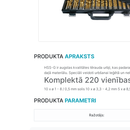
PRODUKTA
APRAKSTS
HSS
-
G
ir
augstas
kvalitātes
tērauda
urbji
,
kas padara
daļā
materiālu
.
Speciāli
veidoti
urbšanai
leģētā
un
ne
Komplektā 220 vienības
10 x ø 1 - 8 / 0,5 mm solis 10 x ø 3,3 - 4,2 mm 5 x ø 8,
PRODUKTA
PARAMETRI
Ražotājs: