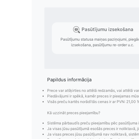
Papildus informācija
Prece var atšķirties no attēlā redzamās, vai attēlā va
Piedāvājumi ir spēkā, kamēr preces ir pieejamas mūs
Visās preču kartēs norādītās cenas ir ar PVN: 21,00 
Pasūtījumu i
Kā uzzināt preces pieejamību?
Pasūtījumu statusa maiņas p
Sistēma pārbaudīs preču pieejamību pēc pasūtījuma 
izsekošana, pasūtījumu 
Ja visas jūsu pasūtījumā esošās preces ir noliktavā, j
Ja visas preces jūsu pasūtījumā nav noliktavā, sistēma