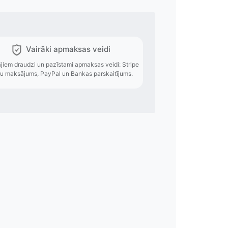
es izmaksas
Vairāki apmaksas
o izmaksas pieejamas
Lietotājiem draudzi un pazīstami apmak
veides.
karšu maksājums, PayPal un Bankas 