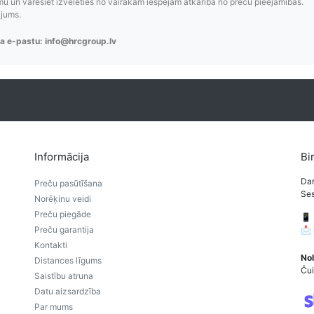
 un varēsiet izvēlēties no vairākām iespējām atkarībā no preču pieejamības.
ājums.
a e-pastu: info@hrcgroup.lv
Informācija
Bi
Dar
Preču pasūtīšana
Ses
Norēķinu veidi
Preču piegāde
📱
Preču garantija
📩
Kontakti
Nol
Distances līgums
Čui
Saistību atruna
Datu aizsardzība
Par mums