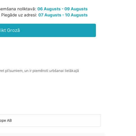
aredzamā saņemšana noliktavā:
06 Augusts - 09 Augusts
likt Grozā
Piegāde uz adresi:
07 Augusts - 10 Augusts
ret
plīsumiem,
un
ir
piemēroti
urbšanai
lielākajā
ope AB