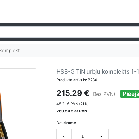
komplekti
HSS-G TiN urbju komplekts 1-
Produkta artikuls: B230
215.29 €
Pieej
(Bez PVN)
45.21 € PVN (21%)
260.50 € ar PVN
Daudzums: