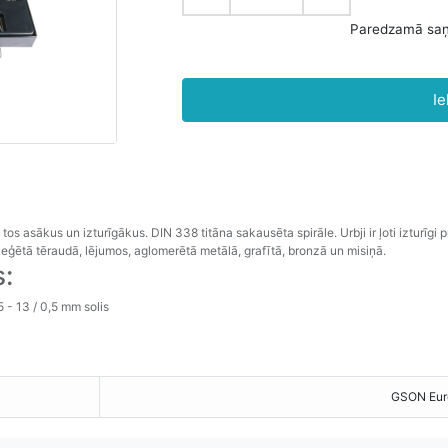
P
Ie
 tos
asākus
un
izturīgākus
.
DIN
338
titāna
sakausēta
spirāle
.
Urbji
ir
ļoti
izturīgi
p
leģētā
tēraudā
,
lējumos
,
aglomerētā
metālā
,
grafītā
,
bronzā
un
misiņā.
:
5 - 13 / 0,5 mm solis
GSON Eur