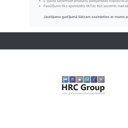
E-pastā saņemsiet produktu pieejamības kopsavilkumu
Pasūtījums tiks apstrādāts tiklīdz būs saņemts maks
Jautājumu gadījumā lūdzam sazinieties ar mums p