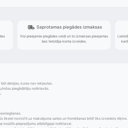
r būt detaļas, kuras nav iekļautas.
u/mūsu piegādātāju noliktavās.
%.
zsekošana
Saprotamas piegād
aziņojumi, piegādes
Visi pieejamie piegādes veidi un t
iesniegšanas.
re-order u.c.
bez lietotāja konta iz
ūs tiksiet novirzīti uz maksājuma saites un fromēšanas brīdī tiks izveidots rēķins.
 nosūtīs pieprasījumu atbildīgajai noliktavai.