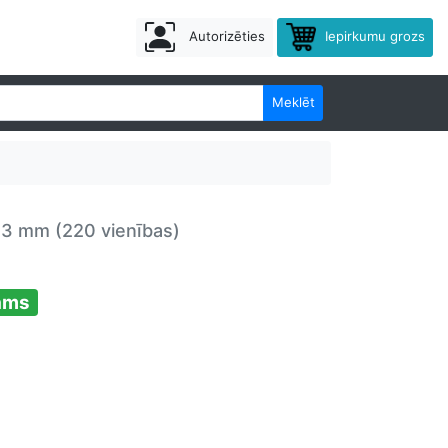
Autorizēties
Iepirkumu grozs
Meklēt
13 mm (220 vienības)
ams