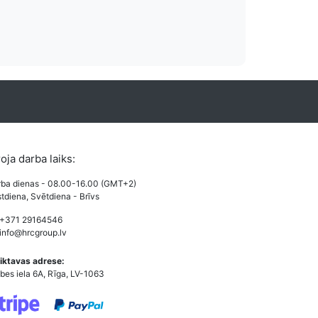
roja darba laiks:
ba dienas - 08.00-16.00 (GMT+2)
tdiena, Svētdiena - Brīvs
 +371 29164546
info@hrcgroup.lv
iktavas adrese:
bes iela 6A, Rīga, LV-1063