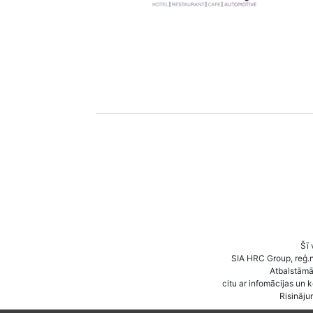
Šī 
SIA HRC Group, reģ.
Atbalstāmā 
citu ar infomācijas un 
Risināju