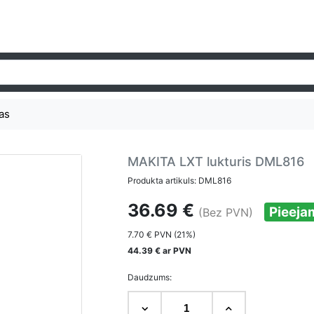
as
MAKITA LXT lukturis DML816
Produkta artikuls: DML816
36.69 €
Pieeja
(Bez PVN)
7.70 € PVN (21%)
44.39 € ar PVN
Daudzums: