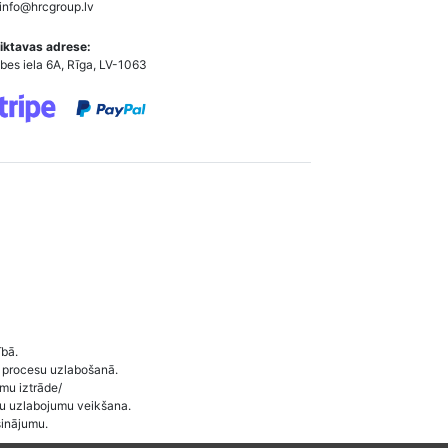
info@hrcgroup.lv
iktavas adrese:
bes iela 6A, Rīga, LV-1063
ībā.
 procesu uzlabošanā.
umu iztrāde/
ītu uzlabojumu veikšana.
sinājumu.