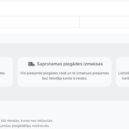
r būt detaļas, kuras nav iekļautas.
u/mūsu piegādātāju noliktavās.