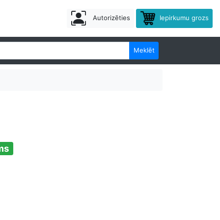
Autorizēties
Iepirkumu grozs
Meklēt
ms