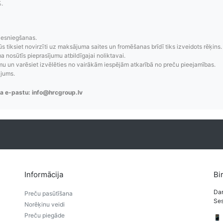
%.
zsekošana
Saprotamas piegād
iesniegšanas.
aziņojumi, piegādes
Visi pieejamie piegādes veidi un t
ūs tiksiet novirzīti uz maksājuma saites un fromēšanas brīdī tiks izveidots rēķins.
 nosūtīs pieprasījumu atbildīgajai noliktavai.
re-order u.c.
bez lietotāja konta iz
 un varēsiet izvēlēties no vairākām iespējām atkarībā no preču pieejamības.
ājums.
a e-pastu: info@hrcgroup.lv
Informācija
Bi
Dar
Preču pasūtīšana
Ses
Norēķinu veidi
Preču piegāde
📱