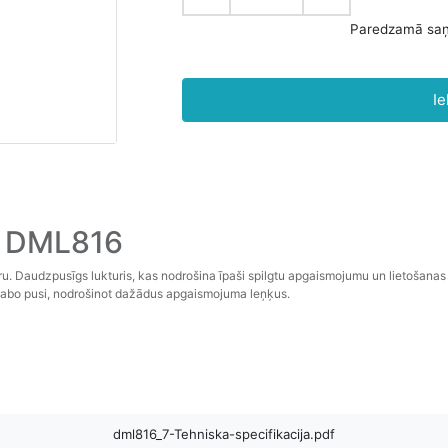
P
Ie
s DML816
u. Daudzpusīgs lukturis, kas nodrošina īpaši spilgtu apgaismojumu un lietošanas
z labo pusi, nodrošinot dažādus apgaismojuma leņķus.
dml816_7-Tehniska-specifikacija.pdf