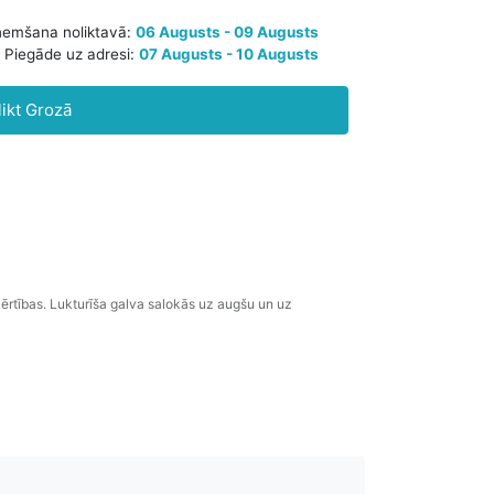
aredzamā saņemšana noliktavā:
06 Augusts - 09 Augusts
likt Grozā
Piegāde uz adresi:
07 Augusts - 10 Augusts
 ērtības. Lukturīša galva salokās uz augšu un uz