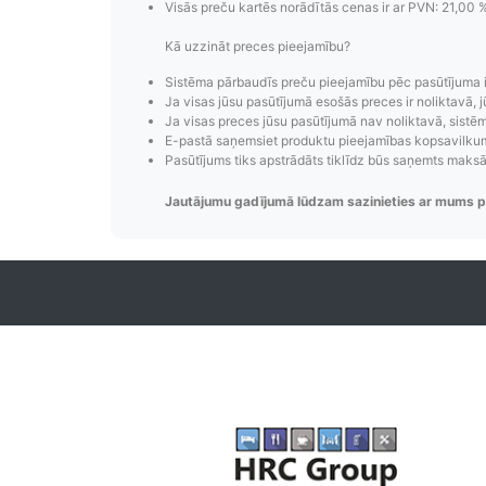
Visās preču kartēs norādītās cenas ir ar PVN: 21,00 
Kā uzzināt preces pieejamību?
Pasūtījumu i
Sistēma pārbaudīs preču pieejamību pēc pasūtījuma 
Pasūtījumu statusa maiņas p
Ja visas jūsu pasūtījumā esošās preces ir noliktavā, j
Ja visas preces jūsu pasūtījumā nav noliktavā, sistēma
izsekošana, pasūtījumu 
E-pastā saņemsiet produktu pieejamības kopsavilkumu
Pasūtījums tiks apstrādāts tiklīdz būs saņemts maks
Jautājumu gadījumā lūdzam sazinieties ar mums p