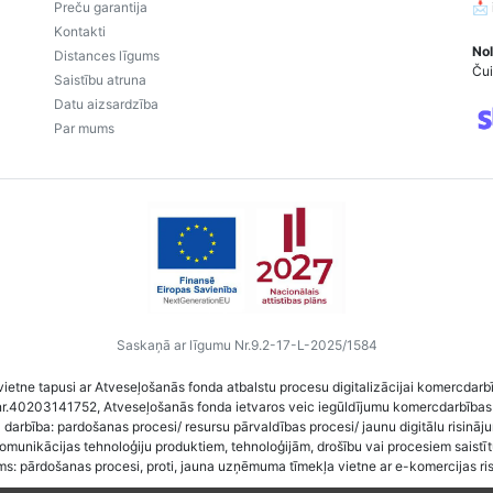
Preču garantija
📩
Kontakti
Nol
Distances līgums
Čui
Saistību atruna
Datu aizsardzība
Par mums
Saskaņā ar līgumu Nr.9.2-17-L-2025/1584
vietne tapusi ar Atveseļošanās fonda atbalstu procesu digitalizācijai komercdarb
nr.40203141752, Atveseļošanās fonda ietvaros veic iegūldījumu komercdarbības
darbība: pardošanas procesi/ resursu pārvaldības procesi/ jaunu digitālu risināj
komunikācijas tehnoloģiju produktiem, tehnoloģijām, drošību vai procesiem saist
ms: pārdošanas procesi, proti, jauna uzņēmuma tīmekļa vietne ar e-komercijas ri