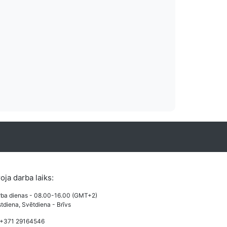
es izmaksas
Vairāki apmaksas
o izmaksas pieejamas
Lietotājiem draudzi un pazīstami apmak
veides.
karšu maksājums, PayPal un Bankas 
roja darba laiks:
ba dienas - 08.00-16.00 (GMT+2)
tdiena, Svētdiena - Brīvs
 +371 29164546