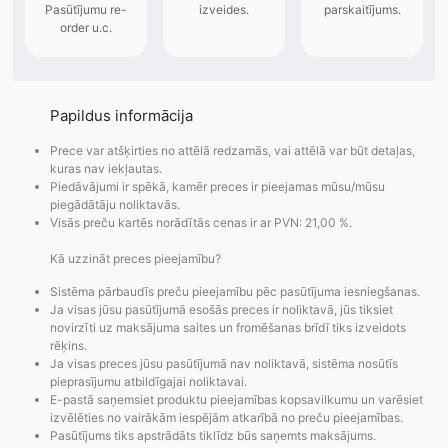
Papildus informācija
Prece var atšķirties no attēlā redzamās, vai attēlā var būt detaļas,
kuras nav iekļautas.
Piedāvājumi ir spēkā, kamēr preces ir pieejamas mūsu/mūsu
piegādātāju noliktavās.
Visās preču kartēs norādītās cenas ir ar PVN: 21,00 %.
Kā uzzināt preces pieejamību?
Sistēma pārbaudīs preču pieejamību pēc pasūtījuma iesniegšanas.
Ja visas jūsu pasūtījumā esošās preces ir noliktavā, jūs tiksiet
novirzīti uz maksājuma saites un fromēšanas brīdī tiks izveidots
rēķins.
Ja visas preces jūsu pasūtījumā nav noliktavā, sistēma nosūtīs
Pasūtījumu statusa
Visi pieejamie
Apmaksa
pieprasījumu atbildīgajai noliktavai.
maiņas
piegādes veidi un
Strip
E-pastā saņemsiet produktu pieejamības kopsavilkumu un varēsiet
paziņojumi,
to izmaksas bez
maks
izvēlēties no vairākām iespējām atkarībā no preču pieejamības.
Izsekošana,
lietotāja konta
PayPal 
Pasūtījums tiks apstrādāts tiklīdz būs saņemts maksājums.