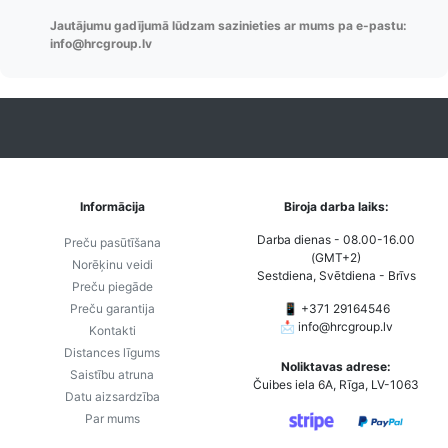
Pasūtījumu re-
izveides.
parska
Jautājumu gadījumā lūdzam sazinieties ar mums pa e-pastu:
order u.c.
info@hrcgroup.lv
Informācija
Biroja darba laiks:
Darba dienas - 08.00-16.00
Preču pasūtīšana
(GMT+2)
Norēķinu veidi
Sestdiena, Svētdiena - Brīvs
Preču piegāde
Preču garantija
📱 +371 29164546
📩
info@hrcgroup.lv
Kontakti
Distances līgums
Noliktavas adrese:
Saistību atruna
Čuibes iela 6A, Rīga, LV-1063
Datu aizsardzība
Par mums