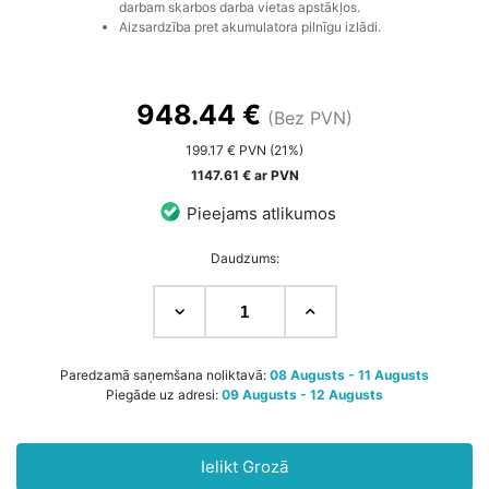
darbam skarbos darba vietas apstākļos.
Aizsardzība pret akumulatora pilnīgu izlādi.
948.44 €
(Bez PVN)
199.17 € PVN (21%)
1147.61 € ar PVN
Pieejams atlikumos
Daudzums:
Paredzamā saņemšana noliktavā:
08 Augusts - 11 Augusts
Piegāde uz adresi:
09 Augusts - 12 Augusts
Ielikt Grozā