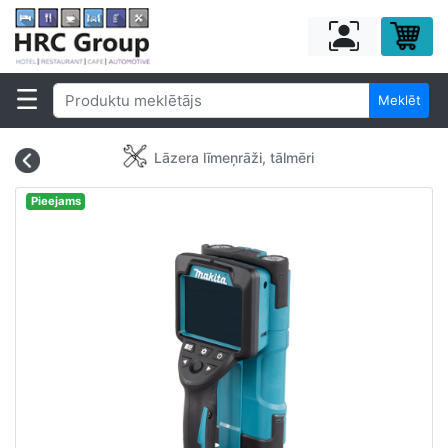
Meklēt
Lāzera līmeņrāži, tālmēri
Pieejams