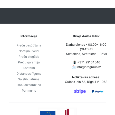
Informācija
Biroja darba laiks:
Darba dienas - 08.00-16.00
Preču pasūtīšana
(GMT+2)
Norēķinu veidi
Sestdiena, Svētdiena - Brīvs
Preču piegāde
Preču garantija
📱 +371 29164546
📩
info@hrcgroup.lv
Kontakti
Distances līgums
Noliktavas adrese:
Saistību atruna
Čuibes iela 6A, Rīga, LV-1063
Datu aizsardzība
Par mums