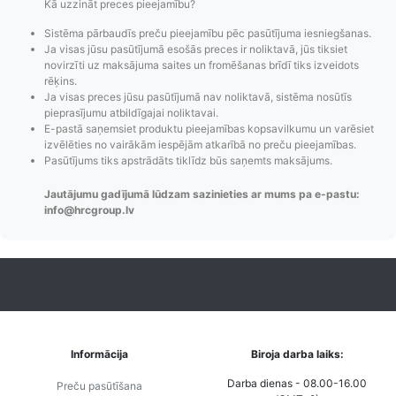
Kā uzzināt preces pieejamību?
Sistēma pārbaudīs preču pieejamību pēc pasūtījuma iesniegšanas.
Ja visas jūsu pasūtījumā esošās preces ir noliktavā, jūs tiksiet
novirzīti uz maksājuma saites un fromēšanas brīdī tiks izveidots
rēķins.
Ja visas preces jūsu pasūtījumā nav noliktavā, sistēma nosūtīs
pieprasījumu atbildīgajai noliktavai.
E-pastā saņemsiet produktu pieejamības kopsavilkumu un varēsiet
izvēlēties no vairākām iespējām atkarībā no preču pieejamības.
Pasūtījums tiks apstrādāts tiklīdz būs saņemts maksājums.
Jautājumu gadījumā lūdzam sazinieties ar mums pa e-pastu:
info@hrcgroup.lv
Pasūtījumu statusa
Visi pieejamie
Apmaksa
maiņas
piegādes veidi un
Strip
paziņojumi,
to izmaksas bez
maks
Izsekošana,
lietotāja konta
PayPal 
Pasūtījumu re-
izveides.
parska
order u.c.
Informācija
Biroja darba laiks:
Darba dienas - 08.00-16.00
Preču pasūtīšana