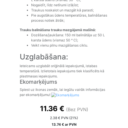
Nogaidīt, līdz netīrumi izšķīst;
Traukus noskalot un mazgāt kā parasti;
Pie augstākas ūdens temperatūras, balināšanas
process notiek ātrāk;
Trauku balināšana trauku mazgājamā mašīnā:
Dozēšana/jaukšana: 150 ml balinātāja uz 50 L
karsta ūdens (vismaz 50 ° C);
Veikt vienu pilnu mazgāšanas ciklu.
Uzglabāšana:
Ieteicams uzglabāt oriģinālā iepakojumā, istabas
temperatūrā. Izlietotais iepakojums tiek klasificēts kā
plastmasas iepakojums.
Ekomarķējums
Spiest uz ikonas zemāk, lai iegūtu vairāk informācijas
par ekomarķējumu!
11.36 €
(Bez PVN)
2.38 € PVN (21%)
13.74 € ar PVN