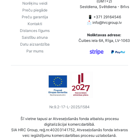
(GMT+2)
Norēķinu veidi
Sestdiena, Svētdiena - Brīvs
Preču piegāde
Preču garantija
📱 +371 29164546
📩
info@hrcgroup.lv
Kontakti
Distances līgums
Noliktavas adrese:
Saistību atruna
Čuibes iela 6A, Rīga, LV-1063
Datu aizsardzība
Par mums
Nr.9.2-17-L-2025/1584
Šī vietne tapusi ar Atveseļošanās fonda atbalstu procesu
digitalizācijai komercdarbībā.
SIA HRC Group, reģ.nr.40203141752, Atveseļošanās fonda ietvaros
veic iegūldījumu komercdarbības procesu uzlabošanā.