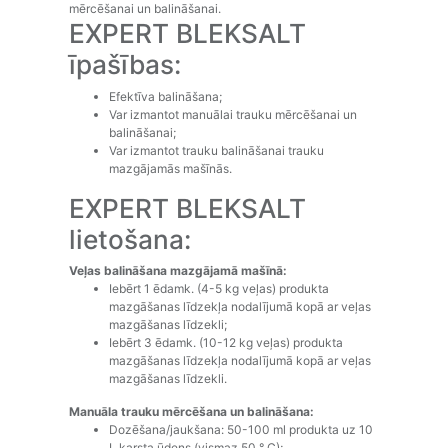
mērcēšanai un balināšanai.
EXPERT BLEKSALT
īpašības:
Efektīva balināšana;
Var izmantot manuālai trauku mērcēšanai un
balināšanai;
Var izmantot trauku balināšanai trauku
mazgājamās mašīnās.
EXPERT BLEKSALT
lietošana:
Veļas balināšana mazgājamā mašīnā:
Iebērt 1 ēdamk. (4-5 kg veļas) produkta
mazgāšanas līdzekļa nodalījumā kopā ar veļas
mazgāšanas līdzekli;
Iebērt 3 ēdamk. (10-12 kg veļas) produkta
mazgāšanas līdzekļa nodalījumā kopā ar veļas
mazgāšanas līdzekli.
Manuāla trauku mērcēšana un balināšana:
Dozēšana/jaukšana: 50-100 ml produkta uz 10
L karsta ūdens (vismaz 50 ° C);