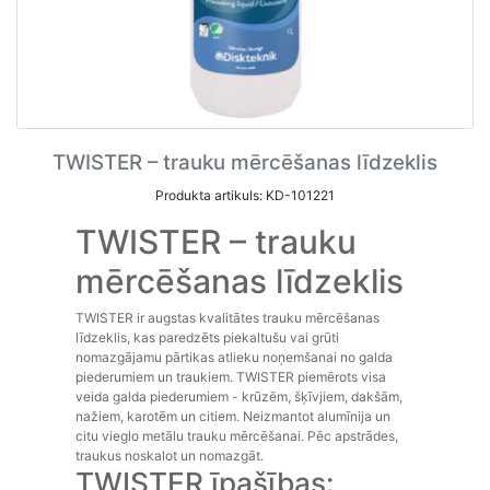
TWISTER – trauku mērcēšanas līdzeklis
Produkta artikuls: KD-101221
TWISTER – trauku
mērcēšanas līdzeklis
TWISTER ir augstas kvalitātes trauku mērcēšanas
līdzeklis, kas paredzēts piekaltušu vai grūti
nomazgājamu pārtikas atlieku noņemšanai no galda
piederumiem un traukiem. TWISTER piemērots visa
veida galda piederumiem - krūzēm, šķīvjiem, dakšām,
nažiem, karotēm un citiem. Neizmantot alumīnija un
citu vieglo metālu trauku mērcēšanai. Pēc apstrādes,
traukus noskalot un nomazgāt.
TWISTER īpašības: