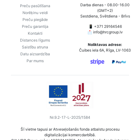
Darba dienas - 08.00-16.00
Preču pasūtīšana
(GMT+2)
Norēķinu veidi
Sestdiena, Svētdiena - Brīvs
Preču piegāde
Preču garantija
📱 +371 29164546
📩
info@hrcgroup.lv
Kontakti
Distances līgums
Noliktavas adrese:
Saistību atruna
Čuibes iela 6A, Rīga, LV-1063
Datu aizsardzība
Par mums
Nr.9.2-17-L-2025/1584
Šī vietne tapusi ar Atveseļošanās fonda atbalstu procesu
digitalizācijai komercdarbībā.