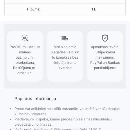
Tilpums:
1 L
Papildus informācija
Prece var atšķirties no attēlā redzamās, vai attēlā var būt detaļas,
kuras nav iekļautas.
Piedāvājumi ir spēkā, kamēr preces ir pieejamas mūsu/mūsu
piegādātāju noliktavās.
Visās preču kartēs norādītās cenas ir ar PVN: 21,00 %.