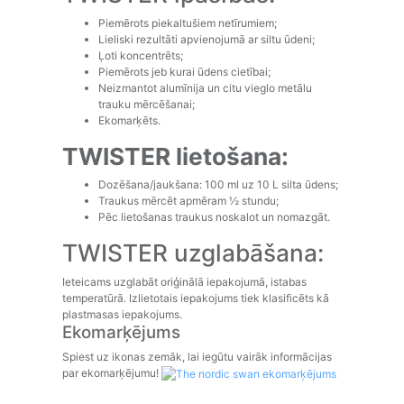
Piemērots piekaltušiem netīrumiem;
Lieliski rezultāti apvienojumā ar siltu ūdeni;
Ļoti koncentrēts;
Piemērots jeb kurai ūdens cietībai;
Neizmantot alumīnija un citu vieglo metālu
trauku mērcēšanai;
Ekomarķēts.
TWISTER lietošana:
Dozēšana/jaukšana: 100 ml uz 10 L silta ūdens;
Traukus mērcēt apmēram ½ stundu;
Pēc lietošanas traukus noskalot un nomazgāt.
TWISTER uzglabāšana:
Ieteicams uzglabāt oriģinālā iepakojumā, istabas
temperatūrā. Izlietotais iepakojums tiek klasificēts kā
plastmasas iepakojums.
Ekomarķējums
Spiest uz ikonas zemāk, lai iegūtu vairāk informācijas
par ekomarķējumu!