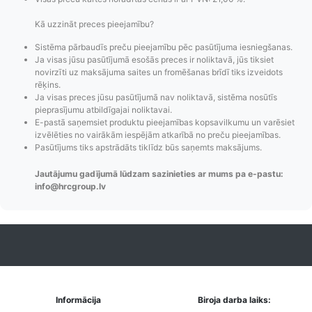
Kā uzzināt preces pieejamību?
Sistēma pārbaudīs preču pieejamību pēc pasūtījuma iesniegšanas.
Ja visas jūsu pasūtījumā esošās preces ir noliktavā, jūs tiksiet
novirzīti uz maksājuma saites un fromēšanas brīdī tiks izveidots
rēķins.
Ja visas preces jūsu pasūtījumā nav noliktavā, sistēma nosūtīs
pieprasījumu atbildīgajai noliktavai.
E-pastā saņemsiet produktu pieejamības kopsavilkumu un varēsiet
izvēlēties no vairākām iespējām atkarībā no preču pieejamības.
Pasūtījumu statusa
Visi pieejamie
Apmaksa
Pasūtījums tiks apstrādāts tiklīdz būs saņemts maksājums.
maiņas
piegādes veidi un
Strip
paziņojumi,
to izmaksas bez
maks
Jautājumu gadījumā lūdzam sazinieties ar mums pa e-pastu:
info@hrcgroup.lv
Izsekošana,
lietotāja konta
PayPal 
Pasūtījumu re-
izveides.
parska
order u.c.
Informācija
Biroja darba laiks: