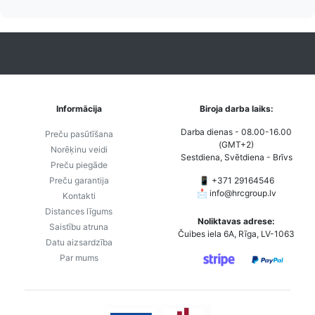
paziņojumi,
to izmaksas bez
maks
Izsekošana,
lietotāja konta
PayPal 
Pasūtījumu re-
izveides.
parska
order u.c.
Informācija
Biroja darba laiks:
Darba dienas - 08.00-16.00
Preču pasūtīšana
(GMT+2)
Norēķinu veidi
Sestdiena, Svētdiena - Brīvs
Preču piegāde
Preču garantija
📱 +371 29164546
📩
info@hrcgroup.lv
Kontakti
Distances līgums
Noliktavas adrese:
Saistību atruna
Čuibes iela 6A, Rīga, LV-1063
Datu aizsardzība
Par mums