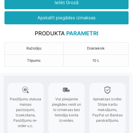
Ielikt Grozā
Apskatīt piegādes izmaksas
PRODUKTA
PARAMETRI
Ražotājs:
Diskteknik
Tilpums:
10 L