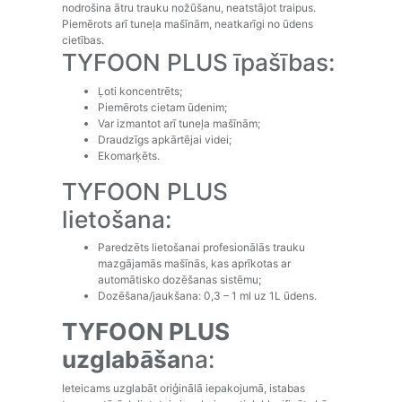
nodrošina ātru trauku nožūšanu, neatstājot traipus.
Piemērots arī tuneļa mašīnām, neatkarīgi no ūdens
cietības.
TYFOON PLUS īpašības:
Ļoti koncentrēts;
Piemērots cietam ūdenim;
Var izmantot arī tuneļa mašīnām;
Draudzīgs apkārtējai videi;
Ekomarķēts.
TYFOON PLUS
lietošana:
Paredzēts lietošanai profesionālās trauku
mazgājamās mašīnās, kas aprīkotas ar
automātisko dozēšanas sistēmu;
Dozēšana/jaukšana: 0,3 – 1 ml uz 1L ūdens.
TYFOO
N PLUS
uzglabāša
na:
Ieteicams uzglabāt oriģinālā iepakojumā, istabas