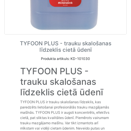
TYFOON PLUS - trauku skalošanas
līdzeklis cietā ūdenī
Produkta artikuls: KD-101030
TYFOON PLUS -
trauku skalošanas
līdzeklis cietā ūdenī
TYFOON PLUS ir trauku skalošanas līdzeklis, kas
paredzēts lietošanai profesionālās trauku mazgājamās
mašīnās. TYFOON PLUS ir augsti koncentrēts, efektīvs
cietā, pat sliktas kvalitātes ūdenī. Piemērots vairumam
trauku mazgājamo mašīnu. Var tikt izmantots arī
mīkstam vai vidēji cietam ūdenim. Neveido putas un