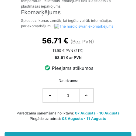
temperatūrā. Izlietotais iepakojums tiek klasificēts kā
plastmasas iepakojums.
Ekomarķējums
Spiest uz ikonas zemāk, lai iegūtu vairāk informācijas
par ekomarķējumu!
56.71 €
(Bez PVN)
11.90 € PVN (21%)
68.61 € ar PVN
Pieejams atlikumos
Daudzums:
Paredzamā saņemšana noliktavā:
07 Augusts - 10 Augusts
Piegāde uz adresi:
08 Augusts - 11 Augusts