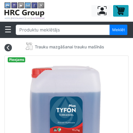
Meklēt
Trauku mazgāšanai trauku mašīnās
Pieejams