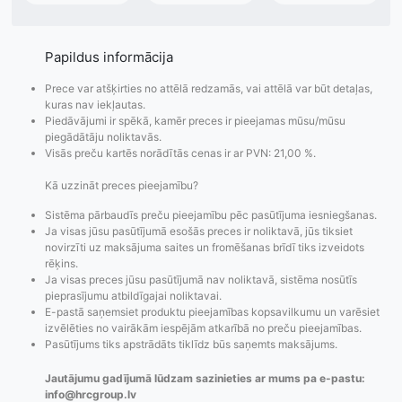
Papildus informācija
Prece var atšķirties no attēlā redzamās, vai attēlā var būt detaļas,
kuras nav iekļautas.
Piedāvājumi ir spēkā, kamēr preces ir pieejamas mūsu/mūsu
piegādātāju noliktavās.
Visās preču kartēs norādītās cenas ir ar PVN: 21,00 %.
Kā uzzināt preces pieejamību?
Sistēma pārbaudīs preču pieejamību pēc pasūtījuma iesniegšanas.
Ja visas jūsu pasūtījumā esošās preces ir noliktavā, jūs tiksiet
novirzīti uz maksājuma saites un fromēšanas brīdī tiks izveidots
rēķins.
Ja visas preces jūsu pasūtījumā nav noliktavā, sistēma nosūtīs
pieprasījumu atbildīgajai noliktavai.
E-pastā saņemsiet produktu pieejamības kopsavilkumu un varēsiet
izvēlēties no vairākām iespējām atkarībā no preču pieejamības.
Pasūtījums tiks apstrādāts tiklīdz būs saņemts maksājums.
Pasūtījumu statusa
Visi pieejamie
Apmaksa
Jautājumu gadījumā lūdzam sazinieties ar mums pa e-pastu:
maiņas
piegādes veidi un
Strip
info@hrcgroup.lv