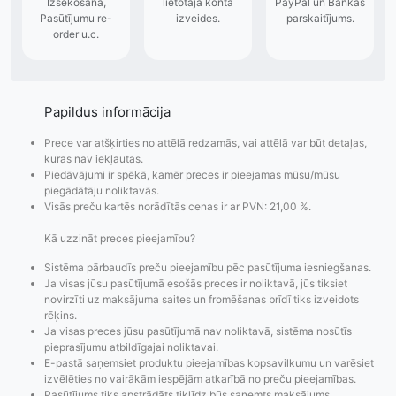
Papildus informācija
Prece var atšķirties no attēlā redzamās, vai attēlā var būt detaļas,
kuras nav iekļautas.
Piedāvājumi ir spēkā, kamēr preces ir pieejamas mūsu/mūsu
piegādātāju noliktavās.
Visās preču kartēs norādītās cenas ir ar PVN: 21,00 %.
Kā uzzināt preces pieejamību?
Sistēma pārbaudīs preču pieejamību pēc pasūtījuma iesniegšanas.
Ja visas jūsu pasūtījumā esošās preces ir noliktavā, jūs tiksiet
novirzīti uz maksājuma saites un fromēšanas brīdī tiks izveidots
rēķins.
Ja visas preces jūsu pasūtījumā nav noliktavā, sistēma nosūtīs
pieprasījumu atbildīgajai noliktavai.
E-pastā saņemsiet produktu pieejamības kopsavilkumu un varēsiet
izvēlēties no vairākām iespējām atkarībā no preču pieejamības.
Pasūtījums tiks apstrādāts tiklīdz būs saņemts maksājums.