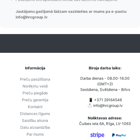
Jautājumu gadījumā lūdzam sazinieties ar mums pa e-pastu:
Pasūtījumu statusa
Visi pieejamie
Apmaksa
info@hrcgroup.lv
maiņas
piegādes veidi un
Strip
paziņojumi,
to izmaksas bez
maks
Izsekošana,
lietotāja konta
PayPal 
Pasūtījumu re-
izveides.
parska
order u.c.
Informācija
Biroja darba laiks:
Darba dienas - 08.00-16.00
Preču pasūtīšana
(GMT+2)
Norēķinu veidi
Sestdiena, Svētdiena - Brīvs
Preču piegāde
Preču garantija
📱 +371 29164546
📩
info@hrcgroup.lv
Kontakti
Distances līgums
Noliktavas adrese:
Saistību atruna
Čuibes iela 6A, Rīga, LV-1063
Datu aizsardzība
Par mums