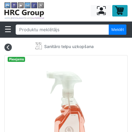
Meklēt
Sanitāro telpu uzkopšana
Pieejams