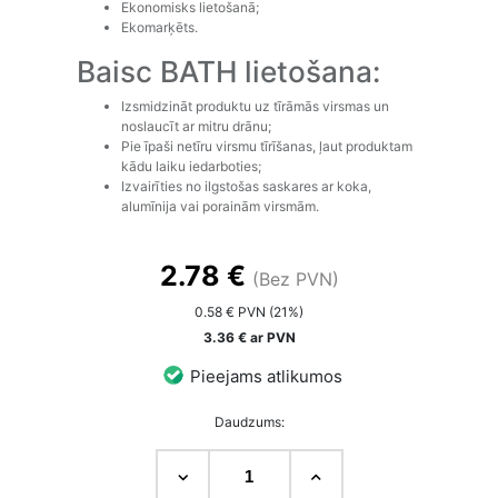
Ekonomisks lietošanā;
Ekomarķēts.
Baisc BATH lietošana:
Izsmidzināt produktu uz tīrāmās virsmas un
noslaucīt ar mitru drānu;
Pie īpaši netīru virsmu tīrīšanas, ļaut produktam
kādu laiku iedarboties;
Izvairīties no ilgstošas saskares ar koka,
alumīnija vai porainām virsmām.
2.78 €
(Bez PVN)
0.58 € PVN (21%)
3.36 € ar PVN
Pieejams atlikumos
Daudzums: