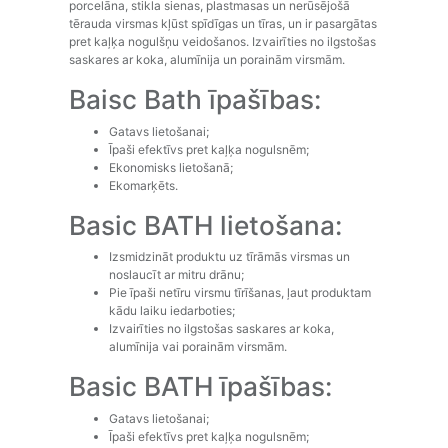
porcelāna, stikla sienas, plastmasas un nerūsējošā
tērauda virsmas kļūst spīdīgas un tīras, un ir pasargātas
pret kaļķa nogulšņu veidošanos. Izvairīties no ilgstošas
saskares ar koka, alumīnija un porainām virsmām.
Baisc Bath īpašības:
Gatavs lietošanai;
Īpaši efektīvs pret kaļķa nogulsnēm;
Ekonomisks lietošanā;
Ekomarķēts.
Basic BATH lietošana:
Izsmidzināt produktu uz tīrāmās virsmas un
noslaucīt ar mitru drānu;
Pie īpaši netīru virsmu tīrīšanas, ļaut produktam
kādu laiku iedarboties;
Izvairīties no ilgstošas saskares ar koka,
alumīnija vai porainām virsmām.
Basic BATH īpašības:
Gatavs lietošanai;
Īpaši efektīvs pret kaļķa nogulsnēm;