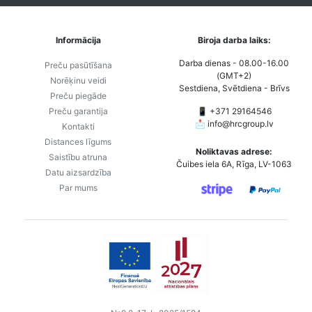
Informācija
Biroja darba laiks:
Darba dienas - 08.00-16.00
Preču pasūtīšana
(GMT+2)
Norēķinu veidi
Sestdiena, Svētdiena - Brīvs
Preču piegāde
Preču garantija
📱 +371 29164546
📩
info@hrcgroup.lv
Kontakti
Distances līgums
Noliktavas adrese:
Saistību atruna
Čuibes iela 6A, Rīga, LV-1063
Datu aizsardzība
Par mums