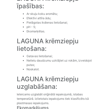
īpašības:
Ar skuju koku aromātu;
Efektīvi attīra ādu;
Pielāgotas ikdienas lietošanai;
pH - 5;
Ekomarķētas.
LAGUNA krēmziepju
lietošana:
Gatavas lietošanai;
Nelielu daudzumu uzklājiet uz rokām, izveidojot
putas;
Noskalot.
LAGUNA krēmziepju
uzglabāšana:
Ieteicams uzglabāt oriģinālā iepakojumā, istabas
temperatūrā. Izlietotais iepakojums tiek klasificēts kā
plastmasas iepakojums.
Ekomarķējums