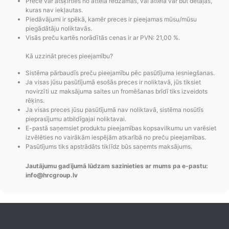
Prece var atšķirties no attēlā redzamās, vai attēlā var būt detaļas,
kuras nav iekļautas.
Piedāvājumi ir spēkā, kamēr preces ir pieejamas mūsu/mūsu
piegādātāju noliktavās.
Visās preču kartēs norādītās cenas ir ar PVN: 21,00 %.
Kā uzzināt preces pieejamību?
Sistēma pārbaudīs preču pieejamību pēc pasūtījuma iesniegšanas.
Ja visas jūsu pasūtījumā esošās preces ir noliktavā, jūs tiksiet
novirzīti uz maksājuma saites un fromēšanas brīdī tiks izveidots
rēķins.
Ja visas preces jūsu pasūtījumā nav noliktavā, sistēma nosūtīs
pieprasījumu atbildīgajai noliktavai.
E-pastā saņemsiet produktu pieejamības kopsavilkumu un varēsiet
izvēlēties no vairākām iespējām atkarībā no preču pieejamības.
Pasūtījums tiks apstrādāts tiklīdz būs saņemts maksājums.
Pasūtījumu statusa
Visi pieejamie
Apmaksa
maiņas
piegādes veidi un
Strip
Jautājumu gadījumā lūdzam sazinieties ar mums pa e-pastu:
paziņojumi,
to izmaksas bez
maks
info@hrcgroup.lv
Izsekošana,
lietotāja konta
PayPal 
Pasūtījumu re-
izveides.
parska
order u.c.