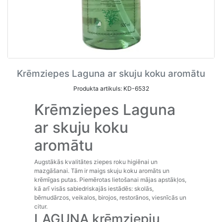
Krēmziepes Laguna ar skuju koku aromātu
Produkta artikuls: KD-6532
Krēmziepes Laguna
ar skuju koku
aromātu
Augstākās kvalitātes ziepes roku higiēnai un
mazgāšanai. Tām ir maigs skuju koku aromāts un
krēmīgas putas. Piemērotas lietošanai mājas apstākļos,
kā arī visās sabiedriskajās iestādēs: skolās,
bērnudārzos, veikalos, birojos, restorānos, viesnīcās un
citur.
LAGUNA krēmziepju