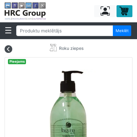
Meklēt
Roku ziepes
Pieejams