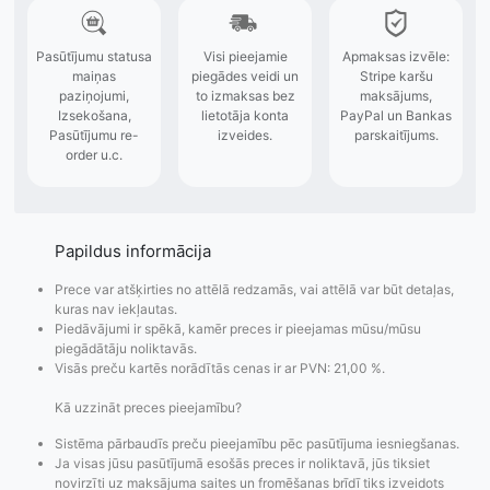
Papildus informācija
Prece var atšķirties no attēlā redzamās, vai attēlā var būt detaļas,
kuras nav iekļautas.
Piedāvājumi ir spēkā, kamēr preces ir pieejamas mūsu/mūsu
piegādātāju noliktavās.
Visās preču kartēs norādītās cenas ir ar PVN: 21,00 %.
Kā uzzināt preces pieejamību?
Sistēma pārbaudīs preču pieejamību pēc pasūtījuma iesniegšanas.
Ja visas jūsu pasūtījumā esošās preces ir noliktavā, jūs tiksiet
novirzīti uz maksājuma saites un fromēšanas brīdī tiks izveidots