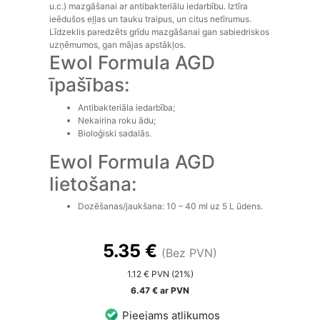
u.c.) mazgāšanai ar antibakteriālu iedarbību. Iztīra
ieēdušos eļļas un tauku traipus, un citus netīrumus.
Līdzeklis paredzēts grīdu mazgāšanai gan sabiedriskos
uzņēmumos, gan mājas apstākļos.
Ewol Formula AGD
īpašības:
Antibakteriāla iedarbība;
Nekairina roku ādu;
Bioloģiski sadalās.
Ewol Formula AGD
lietošana:
Dozēšanas/jaukšana: 10 – 40 ml uz 5 L ūdens.
5.35 €
(Bez PVN)
1.12 € PVN (21%)
6.47 € ar PVN
Pieejams atlikumos