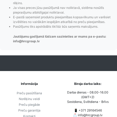
rēķins.
Ja visas preces jūsu pasūtījumā nav noliktavā, sistēma nosūtīs
pieprasījumu atbildīgajai noliktavai.
Pasūtījumu statusa
Visi pieejamie
Apmaksa
E-pastā saņemsiet produktu pieejamības kopsavilkumu un varēsiet
izvēlēties no vairākām iespējām atkarībā no preču pieejamības.
maiņas
piegādes veidi un
Strip
Pasūtījums tiks apstrādāts tiklīdz būs saņemts maksājums.
paziņojumi,
to izmaksas bez
maks
Izsekošana,
lietotāja konta
PayPal 
Jautājumu gadījumā lūdzam sazinieties ar mums pa e-pastu:
Pasūtījumu re-
izveides.
parska
info@hrcgroup.lv
order u.c.
Informācija
Biroja darba laiks:
Darba dienas - 08.00-16.00
Preču pasūtīšana
(GMT+2)
Norēķinu veidi
Sestdiena, Svētdiena - Brīvs
Preču piegāde
Preču garantija
📱 +371 29164546
📩
info@hrcgroup.lv
Kontakti