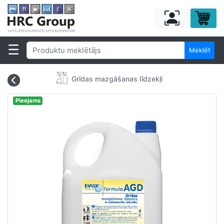
Meklēt
Grīdas mazgāšanas līdzekļi
Pieejams