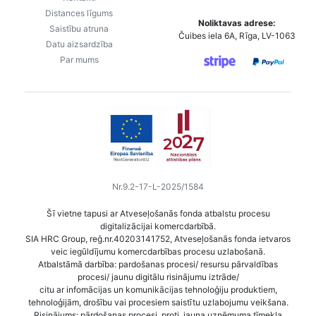
Distances līgums
Noliktavas adrese:
Saistību atruna
Čuibes iela 6A, Rīga, LV-1063
Datu aizsardzība
Par mums
Nr.9.2-17-L-2025/1584
Šī vietne tapusi ar Atveseļošanās fonda atbalstu procesu
digitalizācijai komercdarbībā.
SIA HRC Group, reģ.nr.40203141752, Atveseļošanās fonda ietvaros
veic iegūldījumu komercdarbības procesu uzlabošanā.
Atbalstāmā darbība: pardošanas procesi/ resursu pārvaldības
procesi/ jaunu digitālu risinājumu iztrāde/
citu ar infomācijas un komunikācijas tehnoloģiju produktiem,
tehnoloģijām, drošību vai procesiem saistītu uzlabojumu veikšana.
Risinājums: pārdošanas procesi, proti, jauna uzņēmuma tīmekļa