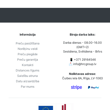
Informācija
Biroja darba laiks:
Darba dienas - 08.00-16.00
Preču pasūtīšana
(GMT+2)
Norēķinu veidi
Sestdiena, Svētdiena - Brīvs
Preču piegāde
Preču garantija
📱 +371 29164546
📩
info@hrcgroup.lv
Kontakti
Distances līgums
Noliktavas adrese:
Saistību atruna
Čuibes iela 6A, Rīga, LV-1063
Datu aizsardzība
Par mums