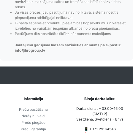
novirzīti uz maksājuma saites un fromēšanas brīdī tiks izveidots
paziņojumi,
to izmaksas bez
maks
rēķins.
Izsekošana,
lietotāja konta
PayPal 
Ja visas preces jūsu pasūtījumā nav noliktavā, sistēma nosūtīs
Pasūtījumu re-
izveides.
parska
pieprasījumu atbildīgajai noliktavai.
E-pastā saņemsiet produktu pieejamības kopsavilkumu un varēsiet
order u.c.
izvēlēties no vairākām iespējām atkarībā no preču pieejamības.
Pasūtījums tiks apstrādāts tiklīdz būs saņemts maksājums.
Jautājumu gadījumā lūdzam sazinieties ar mums pa e-pastu:
info@hrcgroup.lv
Informācija
Biroja darba laiks:
Darba dienas - 08.00-16.00
Preču pasūtīšana
(GMT+2)
Norēķinu veidi
Sestdiena, Svētdiena - Brīvs
Preču piegāde
Preču garantija
📱 +371 29164546