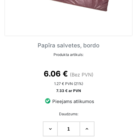
Papīra salvetes, bordo
Produkta artikuls:
6.06 €
(Bez PVN)
1.27 € PVN (21%)
7.33 € ar PVN
Pieejams atlikumos
Daudzums: