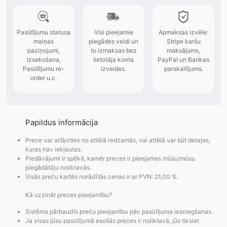
Papildus informācija
Prece var atšķirties no attēlā redzamās, vai attēlā var būt detaļas,
kuras nav iekļautas.
Piedāvājumi ir spēkā, kamēr preces ir pieejamas mūsu/mūsu
piegādātāju noliktavās.
Visās preču kartēs norādītās cenas ir ar PVN: 21,00 %.
Kā uzzināt preces pieejamību?
Pasūtījumu statusa
Visi pieejamie
Apmaksa
Sistēma pārbaudīs preču pieejamību pēc pasūtījuma iesniegšanas.
Ja visas jūsu pasūtījumā esošās preces ir noliktavā, jūs tiksiet
maiņas
piegādes veidi un
Strip