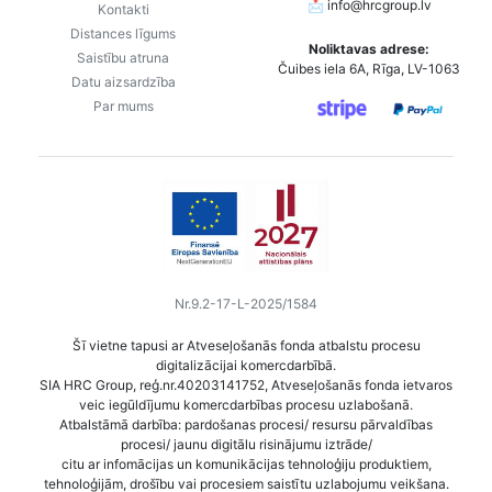
📩
info@hrcgroup.lv
Kontakti
Distances līgums
Noliktavas adrese:
Saistību atruna
Čuibes iela 6A, Rīga, LV-1063
Datu aizsardzība
Par mums
Nr.9.2-17-L-2025/1584
Šī vietne tapusi ar Atveseļošanās fonda atbalstu procesu
digitalizācijai komercdarbībā.
SIA HRC Group, reģ.nr.40203141752, Atveseļošanās fonda ietvaros
veic iegūldījumu komercdarbības procesu uzlabošanā.
Atbalstāmā darbība: pardošanas procesi/ resursu pārvaldības
procesi/ jaunu digitālu risinājumu iztrāde/
citu ar infomācijas un komunikācijas tehnoloģiju produktiem,
tehnoloģijām, drošību vai procesiem saistītu uzlabojumu veikšana.