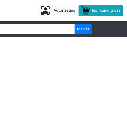
Autorizēties
Iepirkumu grozs
Meklēt