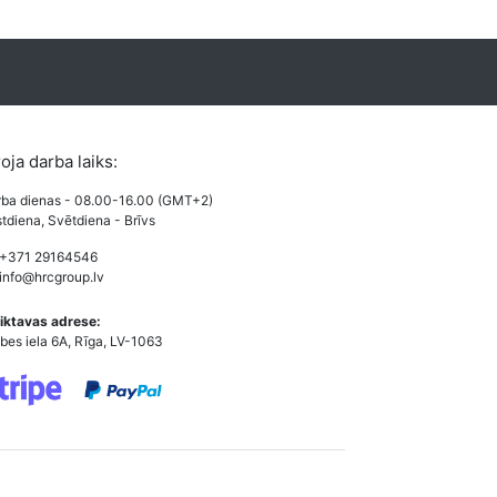
roja darba laiks:
ba dienas - 08.00-16.00 (GMT+2)
tdiena, Svētdiena - Brīvs
 +371 29164546
info@hrcgroup.lv
iktavas adrese:
bes iela 6A, Rīga, LV-1063