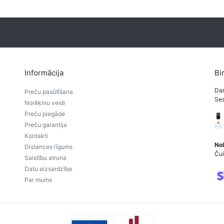
Informācija
Bi
Dar
Preču pasūtīšana
Ses
Norēķinu veidi
Preču piegāde
📱
Preču garantija
📩
Kontakti
Nol
Distances līgums
Čui
Saistību atruna
Datu aizsardzība
Par mums