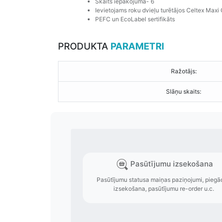
Skaits iepakojumā- 6
Ievietojams roku dvieļu turētājos Celtex Max
PEFC un EcoLabel sertifikāts
PRODUKTA
PARAMETRI
Ražotājs:
Slāņu skaits: