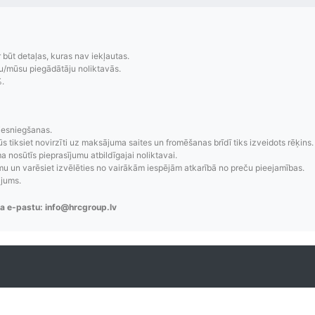
r būt detaļas, kuras nav iekļautas.
u/mūsu piegādātāju noliktavās.
%.
iesniegšanas.
zsekošana
Saprotamas piegād
ūs tiksiet novirzīti uz maksājuma saites un fromēšanas brīdī tiks izveidots rēķins.
 nosūtīs pieprasījumu atbildīgajai noliktavai.
aziņojumi, piegādes
Visi pieejamie piegādes veidi un t
 un varēsiet izvēlēties no vairākām iespējām atkarībā no preču pieejamības.
re-order u.c.
bez lietotāja konta iz
ājums.
a e-pastu: info@hrcgroup.lv