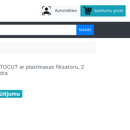
Autorizēties
Iepirkumu grozs
Meklēt
OCUT ar plastmasas fiksatoru, 2
dra
ūtījumu