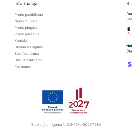
Informācija
Bi
Dar
Preču pasūtīšana
Ses
Norēķinu veidi
Preču piegāde
📱
Preču garantija
📩
Kontakti
Nol
Distances līgums
Čui
Saistību atruna
Datu aizsardzība
Par mums
Saskaņā ar līgumu Nr.9.2-17-L-2025/1584