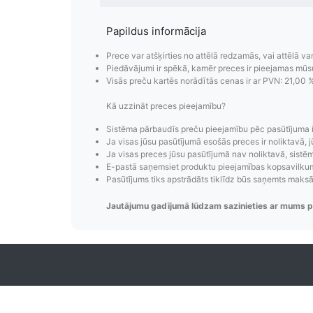
Papildus informācija
Prece var atšķirties no attēlā redzamās, vai attēlā va
Piedāvājumi ir spēkā, kamēr preces ir pieejamas mūs
Visās preču kartēs norādītās cenas ir ar PVN: 21,00 
Kā uzzināt preces pieejamību?
Sistēma pārbaudīs preču pieejamību pēc pasūtījuma 
Pasūtījumu i
Ja visas jūsu pasūtījumā esošās preces ir noliktavā, j
Ja visas preces jūsu pasūtījumā nav noliktavā, sistēma
Pasūtījumu statusa maiņas p
E-pastā saņemsiet produktu pieejamības kopsavilkumu
izsekošana, pasūtījumu 
Pasūtījums tiks apstrādāts tiklīdz būs saņemts maks
Jautājumu gadījumā lūdzam sazinieties ar mums p