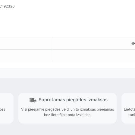
i C-92320
HR