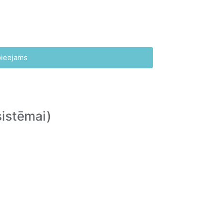
pieejams
istēmai)