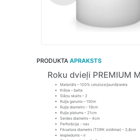
PRODUKTA
APRAKSTS
Roku dvieļi PREMIUM M
Materiāls – 100% celuloze/jaunšķiedra
Krāsa – balta
Slāņu skaits – 2
Ruļļa garums – 150m
Ruļļa diametrs – 19cm
Ruļļa platums – 21cm
Serdes diametrs – 4cm
Perforācija - nav
Fiksatora diametrs (TORK sistēmai) – 3,8cm
Iespiedums – ir