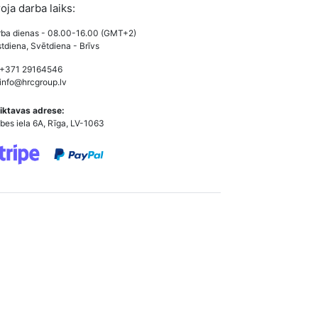
roja darba laiks:
ba dienas - 08.00-16.00 (GMT+2)
tdiena, Svētdiena - Brīvs
 +371 29164546
info@hrcgroup.lv
iktavas adrese:
bes iela 6A, Rīga, LV-1063