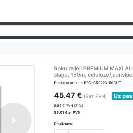
Roku dvieļi PREMIUM MAXI AUT
slāņu, 150m, celuloze/jaunšķie
Produkta artikuls: BRD-CR0220150CUT
45.47 €
Uz pas
(Bez PVN)
9.54 € PVN (21%)
55.01 € ar PVN
Next
Daudzums: