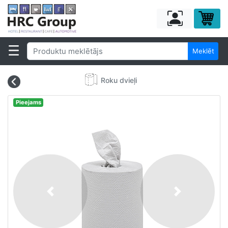
Meklēt
Roku dvieļi
Pieejams
Previous
Next