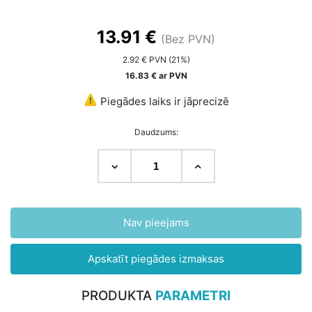
13.91 €
(Bez PVN)
2.92 € PVN (21%)
16.83 € ar PVN
Piegādes laiks ir jāprecizē
Daudzums:
Nav pieejams
Apskatīt piegādes izmaksas
PRODUKTA
PARAMETRI