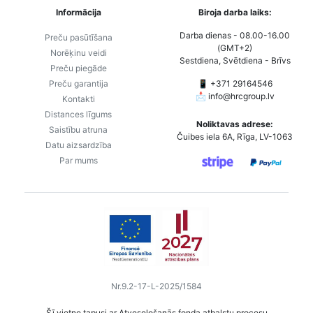
Informācija
Biroja darba laiks:
Darba dienas - 08.00-16.00
Preču pasūtīšana
(GMT+2)
Norēķinu veidi
Sestdiena, Svētdiena - Brīvs
Preču piegāde
Preču garantija
📱 +371 29164546
📩
info@hrcgroup.lv
Kontakti
Distances līgums
Noliktavas adrese:
Saistību atruna
Čuibes iela 6A, Rīga, LV-1063
Datu aizsardzība
Par mums
Nr.9.2-17-L-2025/1584
Šī vietne tapusi ar Atveseļošanās fonda atbalstu procesu