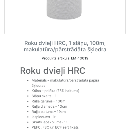
Roku dvieļi HRC, 1 slāņu, 100m,
makulatūra/pārstrādāta šķiedra
Produkta artikuls: EM-10019
Roku dvieļi HRC
Materiāls – makulatūra/pārstrādāta papīra
šķiedras
Krāsa – pelēka (75% baltums)
Slāņu skaits – 1
Ruļļa garums – 100m
Ruļļa diametrs – 13cm
Ruļļa platums – 19cm
Iespiedums – ir
Skaits iepakojumā- 11
PEFC, FSC un ECF sertifikāts