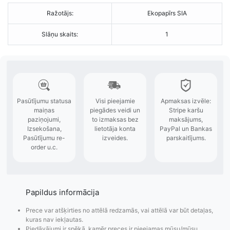
Ražotājs:
Ekopapīrs SIA
Slāņu skaits:
1
Papildus informācija
Prece var atšķirties no attēlā redzamās, vai attēlā var būt detaļas,
kuras nav iekļautas.
Piedāvājumi ir spēkā, kamēr preces ir pieejamas mūsu/mūsu