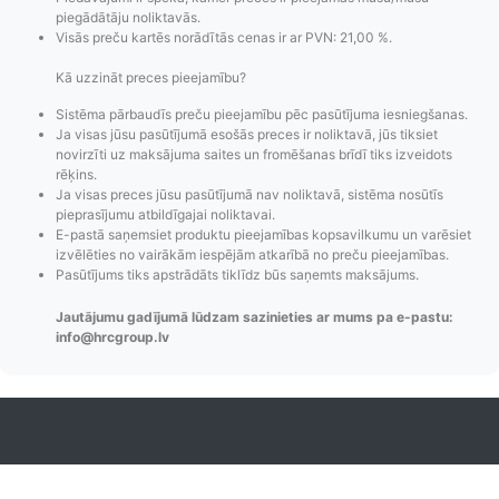
piegādātāju noliktavās.
Visās preču kartēs norādītās cenas ir ar PVN: 21,00 %.
Kā uzzināt preces pieejamību?
Sistēma pārbaudīs preču pieejamību pēc pasūtījuma iesniegšanas.
Ja visas jūsu pasūtījumā esošās preces ir noliktavā, jūs tiksiet
Pasūtījumu statusa
Visi pieejamie
Apmaksa
novirzīti uz maksājuma saites un fromēšanas brīdī tiks izveidots
maiņas
piegādes veidi un
Strip
rēķins.
Ja visas preces jūsu pasūtījumā nav noliktavā, sistēma nosūtīs
paziņojumi,
to izmaksas bez
maks
pieprasījumu atbildīgajai noliktavai.
Izsekošana,
lietotāja konta
PayPal 
E-pastā saņemsiet produktu pieejamības kopsavilkumu un varēsiet
Pasūtījumu re-
izveides.
parska
izvēlēties no vairākām iespējām atkarībā no preču pieejamības.
order u.c.
Pasūtījums tiks apstrādāts tiklīdz būs saņemts maksājums.
Jautājumu gadījumā lūdzam sazinieties ar mums pa e-pastu:
info@hrcgroup.lv