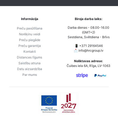
Informācija
Biroja darba laiks:
Darba dienas - 08.00-16.00
Preču pasūtīšana
(GMT+2)
Norēķinu veidi
Sestdiena, Svētdiena - Brīvs
Preču piegāde
Preču garantija
📱 +371 29164546
📩
info@hrcgroup.lv
Kontakti
Distances līgums
Noliktavas adrese:
Saistību atruna
Čuibes iela 6A, Rīga, LV-1063
Datu aizsardzība
Par mums