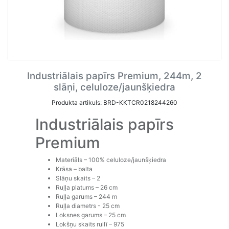
Industriālais papīrs Premium, 244m, 2
slāņi, celuloze/jaunšķiedra
Produkta artikuls: BRD-KKTCR0218244260
Industriālais papīrs
Premium
Materiāls – 100% celuloze/jaunšķiedra
Krāsa – balta
Slāņu skaits – 2
Ruļļa platums – 26 cm
Ruļļa garums – 244 m
Ruļļa diametrs - 25 cm
Loksnes garums – 25 cm
Lokšņu skaits rullī – 975