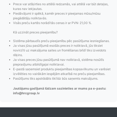
Prece var atšķirties no attēlā redzamās, vai attēlā var būt detaļas,
kuras nav iekļautas.
Piedāvājumi ir spēkā, kamēr preces ir pieejamas mūsu/mūsu
piegādātāju noliktavās.
Visās preču kartēs norādītās cenas ir ar PVN: 21,00 %.
Kā uzzināt preces pieejamību?
Sistēma pārbaudīs preču pieejamību pēc pasūtījuma iesniegšanas.
Ja visas jūsu pasūtījumā esošās preces ir noliktavā, jūs tiksiet
novirzīti uz maksājuma saites un fromēšanas brīdī tiks izveidots
Pasūtījumu statusa
Visi pieejamie
Apmaksa
rēķins.
maiņas
piegādes veidi un
Strip
Ja visas preces jūsu pasūtījumā nav noliktavā, sistēma nosūtīs
paziņojumi,
to izmaksas bez
maks
pieprasījumu atbildīgajai noliktavai.
E-pastā saņemsiet produktu pieejamības kopsavilkumu un varēsiet
Izsekošana,
lietotāja konta
PayPal 
izvēlēties no vairākām iespējām atkarībā no preču pieejamības.
Pasūtījumu re-
izveides.
parska
Pasūtījums tiks apstrādāts tiklīdz būs saņemts maksājums.
order u.c.
Jautājumu gadījumā lūdzam sazinieties ar mums pa e-pastu:
info@hrcgroup.lv