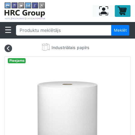
Meklēt
Industriālais papīrs
Pieejams