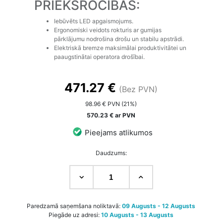
PRIEKŠROCĪBAS:
Iebūvēts LED apgaismojums.
Ergonomiski veidots rokturis ar gumijas
pārklājumu nodrošina drošu un stabilu apstrādi.
Elektriskā bremze maksimālai produktivitātei un
paaugstinātai operatora drošībai.
471.27 €
(Bez PVN)
98.96 € PVN (21%)
570.23 € ar PVN
Pieejams atlikumos
Daudzums:
Paredzamā saņemšana noliktavā:
09 Augusts - 12 Augusts
Piegāde uz adresi:
10 Augusts - 13 Augusts