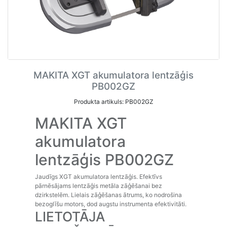
MAKITA XGT akumulatora lentzāģis
PB002GZ
Produkta artikuls: PB002GZ
MAKITA XGT
akumulatora
lentzāģis PB002GZ
Jaudīgs XGT akumulatora lentzāģis. Efektīvs
pārnēsājams lentzāģis metāla zāģēšanai bez
dzirkstelēm. Lielais zāģēšanas ātrums, ko nodrošina
bezoglīšu motors, dod augstu instrumenta efektivitāti.
LIETOTĀJA