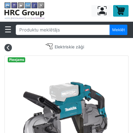
Meklēt
Elektriskie zāģi
Pieejams