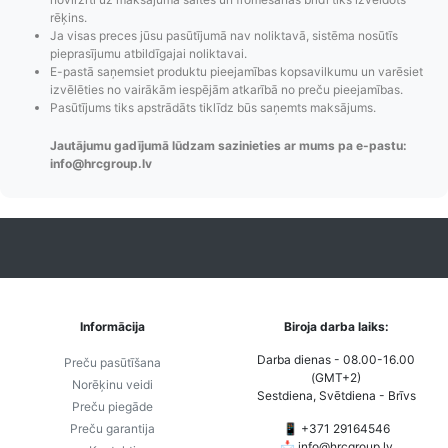
rēķins.
Ja visas preces jūsu pasūtījumā nav noliktavā, sistēma nosūtīs
pieprasījumu atbildīgajai noliktavai.
Pasūtījumu statusa
Visi pieejamie
Apmaksa
E-pastā saņemsiet produktu pieejamības kopsavilkumu un varēsiet
izvēlēties no vairākām iespējām atkarībā no preču pieejamības.
maiņas
piegādes veidi un
Strip
Pasūtījums tiks apstrādāts tiklīdz būs saņemts maksājums.
paziņojumi,
to izmaksas bez
maks
Izsekošana,
lietotāja konta
PayPal 
Jautājumu gadījumā lūdzam sazinieties ar mums pa e-pastu:
Pasūtījumu re-
izveides.
parska
info@hrcgroup.lv
order u.c.
Informācija
Biroja darba laiks:
Darba dienas - 08.00-16.00
Preču pasūtīšana
(GMT+2)
Norēķinu veidi
Sestdiena, Svētdiena - Brīvs
Preču piegāde
Preču garantija
📱 +371 29164546
📩
info@hrcgroup.lv