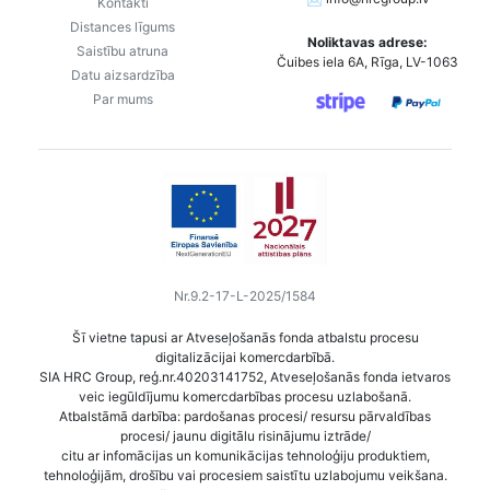
Kontakti
Distances līgums
Noliktavas adrese:
Saistību atruna
Čuibes iela 6A, Rīga, LV-1063
Datu aizsardzība
Par mums
Nr.9.2-17-L-2025/1584
Šī vietne tapusi ar Atveseļošanās fonda atbalstu procesu
digitalizācijai komercdarbībā.
SIA HRC Group, reģ.nr.40203141752, Atveseļošanās fonda ietvaros
veic iegūldījumu komercdarbības procesu uzlabošanā.
Atbalstāmā darbība: pardošanas procesi/ resursu pārvaldības
procesi/ jaunu digitālu risinājumu iztrāde/
citu ar infomācijas un komunikācijas tehnoloģiju produktiem,
tehnoloģijām, drošību vai procesiem saistītu uzlabojumu veikšana.