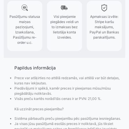
Papildus informācija
Prece var atšķirties no attēlā redzamās, vai attēlā var būt detaļas,
kuras nav iekļautas.
Piedāvājumi ir spēkā, kamēr preces ir pieejamas mūsu/mūsu
piegādātāju noliktavās.
Visās preču kartēs norādītās cenas ir ar PVN: 21,00 %.
Kā uzzināt preces pieejamību?
Sistēma pārbaudīs preču pieejamību pēc pasūtījuma iesniegšanas.
Ja visas jūsu pasūtījumā esošās preces ir noliktavā, jūs tiksiet
novirzīti uz maksājuma saites un fromēšanas brīdī tiks izveidots