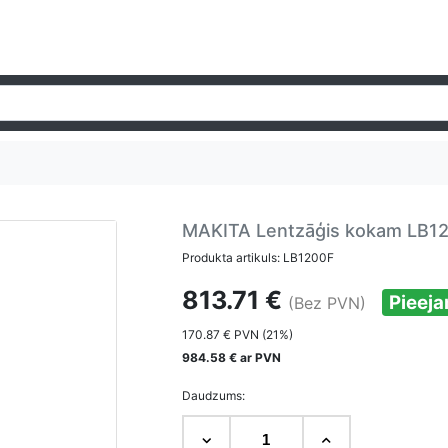
MAKITA Lentzāģis kokam LB1
Produkta artikuls: LB1200F
813.71 €
Pieej
(Bez PVN)
170.87 € PVN (21%)
984.58 € ar PVN
Daudzums: