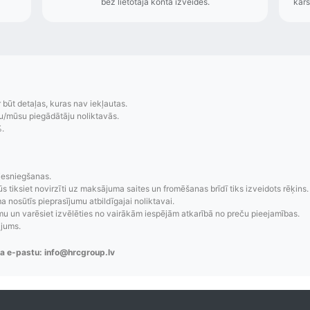
r būt detaļas, kuras nav iekļautas.
u/mūsu piegādātāju noliktavās.
%.
iesniegšanas.
zsekošana
Saprotamas piegād
ūs tiksiet novirzīti uz maksājuma saites un fromēšanas brīdī tiks izveidots rēķins.
 nosūtīs pieprasījumu atbildīgajai noliktavai.
 un varēsiet izvēlēties no vairākām iespējām atkarībā no preču pieejamības.
aziņojumi, piegādes
Visi pieejamie piegādes veidi un t
ājums.
re-order u.c.
bez lietotāja konta iz
a e-pastu: info@hrcgroup.lv