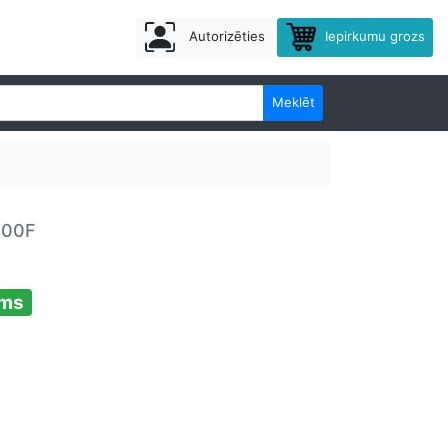
Autorizēties
Iepirkumu grozs
Meklēt
200F
ams