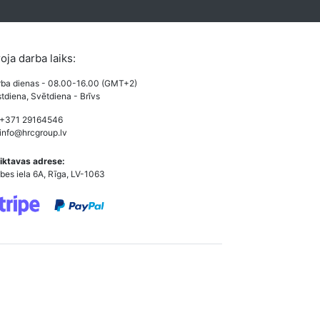
roja darba laiks:
ba dienas - 08.00-16.00 (GMT+2)
tdiena, Svētdiena - Brīvs
 +371 29164546
info@hrcgroup.lv
iktavas adrese:
bes iela 6A, Rīga, LV-1063