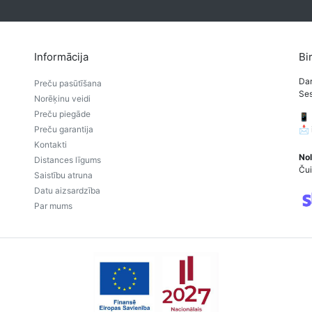
Informācija
Bi
Dar
Preču pasūtīšana
Ses
Norēķinu veidi
Preču piegāde
📱
Preču garantija
📩
Kontakti
Nol
Distances līgums
Čui
Saistību atruna
Datu aizsardzība
Par mums