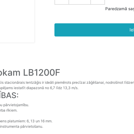
Ie
kokam LB1200F
 Šis stacionārais lentzāģis ir ideāli piemērots precīzai zāģēšanai, nodrošinot lī
ējams iestatīt diapazonā no 6,7 līdz 13,3 m/s.
ĪBAS:
bu pārvietojamību.
ba rīkiem.
ens platumiem: 6, 13 un 16 mm.
o instrumenta pārvietošanu.