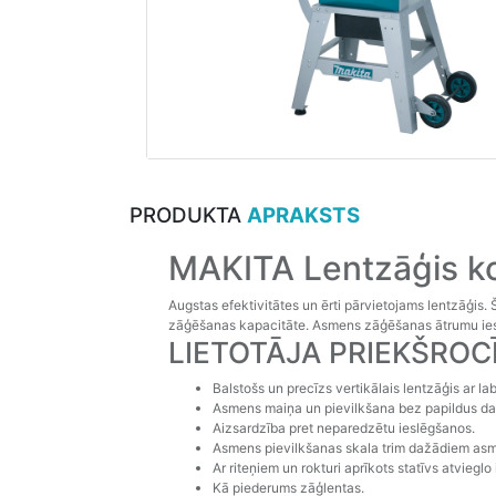
PRODUKTA
APRAKSTS
MAKITA Lentzāģis 
Augstas efektivitātes un ērti pārvietojams lentzāģis.
zāģēšanas kapacitāte. Asmens zāģēšanas ātrumu iesp
LIETOTĀJA PRIEKŠROC
Balstošs un precīzs vertikālais lentzāģis ar la
Asmens maiņa un pievilkšana bez papildus dar
Aizsardzība pret neparedzētu ieslēgšanos.
Asmens pievilkšanas skala trim dažādiem asm
Ar riteņiem un rokturi aprīkots statīvs atviegl
Kā piederums zāģlentas.