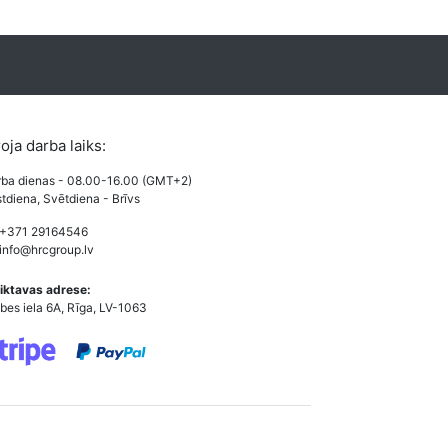
roja darba laiks:
ba dienas - 08.00-16.00 (GMT+2)
tdiena, Svētdiena - Brīvs
 +371 29164546
info@hrcgroup.lv
iktavas adrese:
bes iela 6A, Rīga, LV-1063