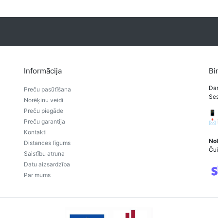
Informācija
Bi
Dar
Preču pasūtīšana
Ses
Norēķinu veidi
Preču piegāde
📱
Preču garantija
📩
Kontakti
Nol
Distances līgums
Čui
Saistību atruna
Datu aizsardzība
Par mums