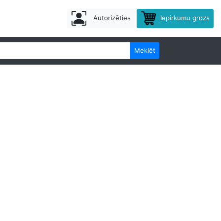
Autorizēties
Iepirkumu grozs
Meklēt