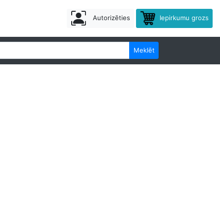
Autorizēties
Iepirkumu grozs
Meklēt