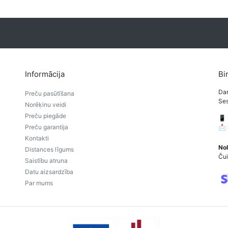
Informācija
Bi
Dar
Preču pasūtīšana
Ses
Norēķinu veidi
Preču piegāde
📱
Preču garantija
📩
Kontakti
Nol
Distances līgums
Čui
Saistību atruna
Datu aizsardzība
Par mums