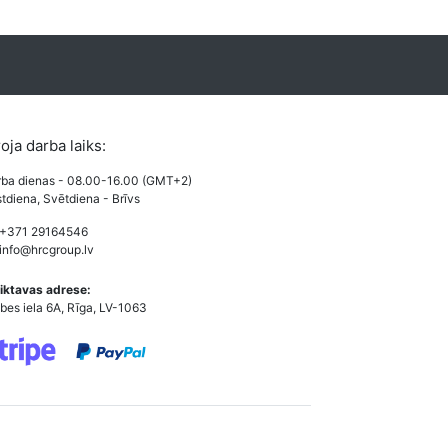
roja darba laiks:
ba dienas - 08.00-16.00 (GMT+2)
tdiena, Svētdiena - Brīvs
 +371 29164546
info@hrcgroup.lv
iktavas adrese:
bes iela 6A, Rīga, LV-1063