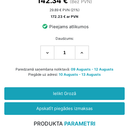
142.34 €
(Bez PVN)
29.89 € PVN (21%)
172.23 € ar PVN
Pieejams atlikumos
Daudzums:
Paredzamā saņemšana noliktavā:
09 Augusts - 12 Augusts
Piegāde uz adresi:
10 Augusts - 13 Augusts
Ielikt Grozā
Apskatīt piegādes izmaksas
PRODUKTA
PARAMETRI