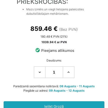
PRIEKŠROCĪBAS:
Mazs izmērs un viegli lietojams pateicoties
dubultslīdošajam mehānismam.
859.46 €
(Bez PVN)
180.48 € PVN (21%)
1039.94 € ar PVN
Pieejams atlikumos
Daudzums:
Paredzamā saņemšana noliktavā:
08 Augusts - 11 Augusts
Piegāde uz adresi:
09 Augusts - 12 Augusts
Ielikt Grozā