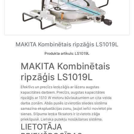
MAKITA Kombinētais ripzāģis LS1019L
Produkta artikuls: LS1019L
MAKITA Kombinētais
ripzāģis LS1019L
Efektīvs un precīzs leņķzāģis ar lāzeru augstas
kapacitātes darbiem. Precīzs, augstas kapacitātes
ripzāģis ar 1510 W motoru būvlaukumiem un cita veida
darba zonām. Abās pusēs izvietotās sliedes sistēma
samazina ekspluatācijas zonu, ļaujot ierīci novietot pie
sienas. Slīpuma leņķa fiksators ir izvietots zāģa
priekšpusē. Lieliska putekļu nosūkšanas sistēma.
LIETOTĀJA