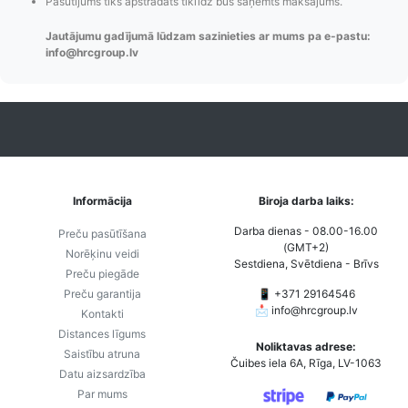
Pasūtījums tiks apstrādāts tiklīdz būs saņemts maksājums.
Izsekošana,
lietotāja konta
PayPal 
Pasūtījumu re-
izveides.
parska
Jautājumu gadījumā lūdzam sazinieties ar mums pa e-pastu:
order u.c.
info@hrcgroup.lv
Informācija
Biroja darba laiks:
Darba dienas - 08.00-16.00
Preču pasūtīšana
(GMT+2)
Norēķinu veidi
Sestdiena, Svētdiena - Brīvs
Preču piegāde
Preču garantija
📱 +371 29164546
📩
info@hrcgroup.lv
Kontakti
Distances līgums
Noliktavas adrese:
Saistību atruna
Čuibes iela 6A, Rīga, LV-1063
Datu aizsardzība
Par mums