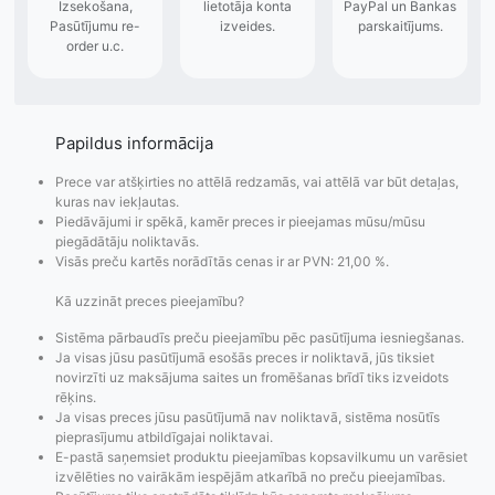
Papildus informācija
Prece var atšķirties no attēlā redzamās, vai attēlā var būt detaļas,
kuras nav iekļautas.
Piedāvājumi ir spēkā, kamēr preces ir pieejamas mūsu/mūsu
piegādātāju noliktavās.
Visās preču kartēs norādītās cenas ir ar PVN: 21,00 %.
Kā uzzināt preces pieejamību?
Sistēma pārbaudīs preču pieejamību pēc pasūtījuma iesniegšanas.
Ja visas jūsu pasūtījumā esošās preces ir noliktavā, jūs tiksiet
novirzīti uz maksājuma saites un fromēšanas brīdī tiks izveidots
rēķins.
Ja visas preces jūsu pasūtījumā nav noliktavā, sistēma nosūtīs
Pasūtījumu statusa
Visi pieejamie
Apmaksa
pieprasījumu atbildīgajai noliktavai.
maiņas
piegādes veidi un
Strip
E-pastā saņemsiet produktu pieejamības kopsavilkumu un varēsiet
paziņojumi,
to izmaksas bez
maks
izvēlēties no vairākām iespējām atkarībā no preču pieejamības.