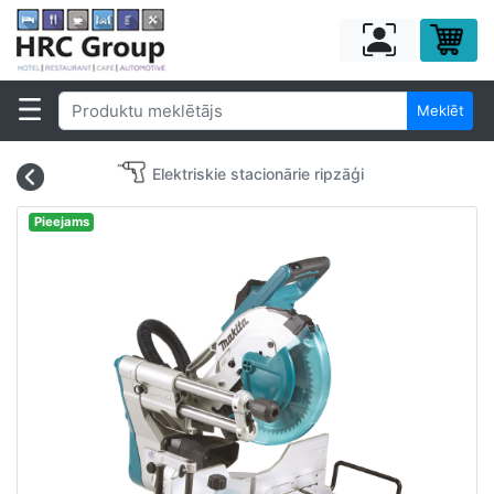
Meklēt
Elektriskie stacionārie ripzāģi
Pieejams