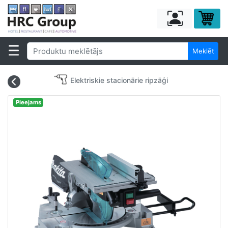
Meklēt
Elektriskie stacionārie ripzāģi
Pieejams