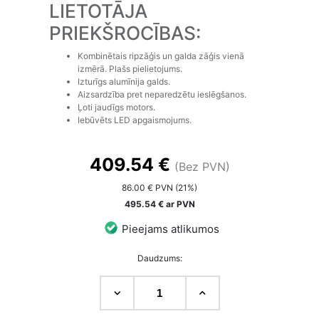
LIETOTĀJA
PRIEKŠROCĪBAS:
Kombinētais ripzāģis un galda zāģis vienā
izmērā. Plašs pielietojums.
Izturīgs alumīnija galds.
Aizsardzība pret neparedzētu ieslēgšanos.
Ļoti jaudīgs motors.
Iebūvēts LED apgaismojums.
409.54 €
(Bez PVN)
86.00 € PVN (21%)
495.54 € ar PVN
Pieejams atlikumos
Daudzums: