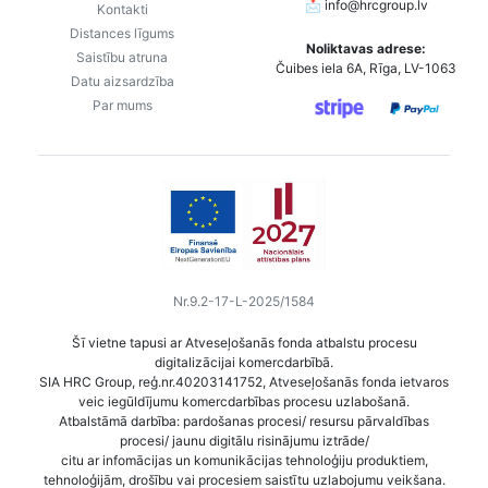
📩
info@hrcgroup.lv
Kontakti
Distances līgums
Noliktavas adrese:
Saistību atruna
Čuibes iela 6A, Rīga, LV-1063
Datu aizsardzība
Par mums
Nr.9.2-17-L-2025/1584
Šī vietne tapusi ar Atveseļošanās fonda atbalstu procesu
digitalizācijai komercdarbībā.
SIA HRC Group, reģ.nr.40203141752, Atveseļošanās fonda ietvaros
veic iegūldījumu komercdarbības procesu uzlabošanā.
Atbalstāmā darbība: pardošanas procesi/ resursu pārvaldības
procesi/ jaunu digitālu risinājumu iztrāde/
citu ar infomācijas un komunikācijas tehnoloģiju produktiem,
tehnoloģijām, drošību vai procesiem saistītu uzlabojumu veikšana.