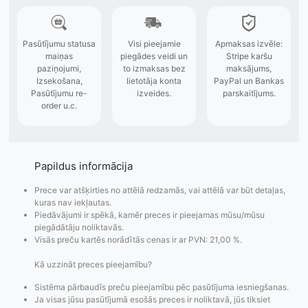
Papildus informācija
Prece var atšķirties no attēlā redzamās, vai attēlā var būt detaļas,
kuras nav iekļautas.
Piedāvājumi ir spēkā, kamēr preces ir pieejamas mūsu/mūsu
piegādātāju noliktavās.
Visās preču kartēs norādītās cenas ir ar PVN: 21,00 %.
Kā uzzināt preces pieejamību?
Sistēma pārbaudīs preču pieejamību pēc pasūtījuma iesniegšanas.
Ja visas jūsu pasūtījumā esošās preces ir noliktavā, jūs tiksiet