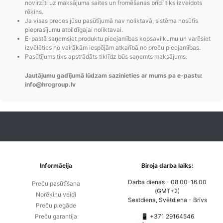
novirzīti uz maksājuma saites un fromēšanas brīdī tiks izveidots
rēķins.
Ja visas preces jūsu pasūtījumā nav noliktavā, sistēma nosūtīs
pieprasījumu atbildīgajai noliktavai.
Pasūtījumu statusa
Visi pieejamie
Apmaksa
E-pastā saņemsiet produktu pieejamības kopsavilkumu un varēsiet
izvēlēties no vairākām iespējām atkarībā no preču pieejamības.
maiņas
piegādes veidi un
Strip
Pasūtījums tiks apstrādāts tiklīdz būs saņemts maksājums.
paziņojumi,
to izmaksas bez
maks
Izsekošana,
lietotāja konta
PayPal 
Jautājumu gadījumā lūdzam sazinieties ar mums pa e-pastu:
Pasūtījumu re-
izveides.
parska
info@hrcgroup.lv
order u.c.
Informācija
Biroja darba laiks:
Darba dienas - 08.00-16.00
Preču pasūtīšana
(GMT+2)
Norēķinu veidi
Sestdiena, Svētdiena - Brīvs
Preču piegāde
Preču garantija
📱 +371 29164546