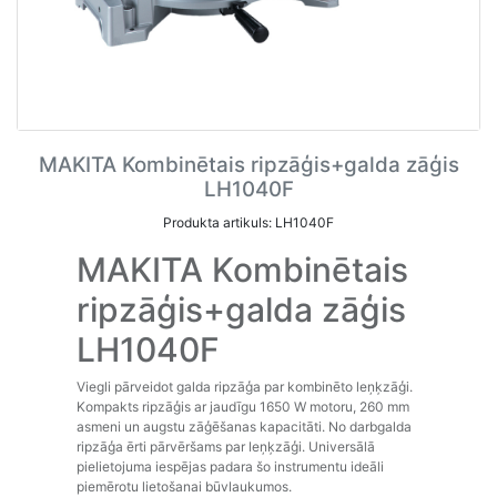
MAKITA Kombinētais ripzāģis+galda zāģis
LH1040F
Produkta artikuls: LH1040F
MAKITA Kombinētais
ripzāģis+galda zāģis
LH1040F
Viegli pārveidot galda ripzāģa par kombinēto leņķzāģi.
Kompakts ripzāģis ar jaudīgu 1650 W motoru, 260 mm
asmeni un augstu zāģēšanas kapacitāti. No darbgalda
ripzāģa ērti pārvēršams par leņķzāģi. Universālā
pielietojuma iespējas padara šo instrumentu ideāli
piemērotu lietošanai būvlaukumos.