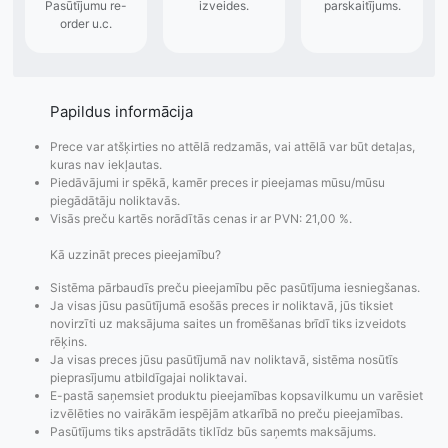
Papildus informācija
Prece var atšķirties no attēlā redzamās, vai attēlā var būt detaļas,
kuras nav iekļautas.
Piedāvājumi ir spēkā, kamēr preces ir pieejamas mūsu/mūsu
piegādātāju noliktavās.
Visās preču kartēs norādītās cenas ir ar PVN: 21,00 %.
Kā uzzināt preces pieejamību?
Sistēma pārbaudīs preču pieejamību pēc pasūtījuma iesniegšanas.
Ja visas jūsu pasūtījumā esošās preces ir noliktavā, jūs tiksiet
novirzīti uz maksājuma saites un fromēšanas brīdī tiks izveidots
rēķins.
Ja visas preces jūsu pasūtījumā nav noliktavā, sistēma nosūtīs
Pasūtījumu statusa
Visi pieejamie
Apmaksa
pieprasījumu atbildīgajai noliktavai.
maiņas
piegādes veidi un
Strip
E-pastā saņemsiet produktu pieejamības kopsavilkumu un varēsiet
paziņojumi,
to izmaksas bez
maks
izvēlēties no vairākām iespējām atkarībā no preču pieejamības.
Izsekošana,
lietotāja konta
PayPal 
Pasūtījums tiks apstrādāts tiklīdz būs saņemts maksājums.