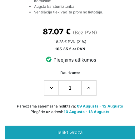
korpusam.
Augsta karstumizturība.
Ventilācija tiek vadīta prom no lietotāja.
87.07 €
(Bez PVN)
18.28 € PVN (21%)
105.35 € ar PVN
Pieejams atlikumos
Daudzums:
Paredzamā saņemšana noliktavā:
09 Augusts - 12 Augusts
Piegāde uz adresi:
10 Augusts - 13 Augusts
Ielikt Grozā