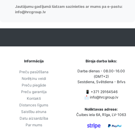
Pasūtījumu re-
izveides.
parska
Jautājumu gadījumā lūdzam sazinieties ar mums pa e-pastu:
order u.c.
info@hrcgroup.lv
Informācija
Biroja darba laiks:
Darba dienas - 08.00-16.00
Preču pasūtīšana
(GMT+2)
Norēķinu veidi
Sestdiena, Svētdiena - Brīvs
Preču piegāde
Preču garantija
📱 +371 29164546
📩
info@hrcgroup.lv
Kontakti
Distances līgums
Noliktavas adrese:
Saistību atruna
Čuibes iela 6A, Rīga, LV-1063
Datu aizsardzība
Par mums