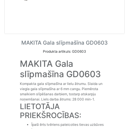
MAKITA Gala slīpmašīna GD0603
Produkta artikuls: GD0603
MAKITA Gala
slīpmašīna GD0603
Kompakta gala slīpmašīna ar lielu ātrumu. Slaida un
viegla gala slīpmašīna ar 6 mm cangu. Piemērota
smalkiem slīpēšanas darbiem, tostarp atskarpju
noņemšanai. Liels darba ātrums: 28 000 min-1.
LIETOTĀJA
PRIEKŠROCĪBAS:
Īpaši ērts tvēriens pateicoties tievas uzbūves