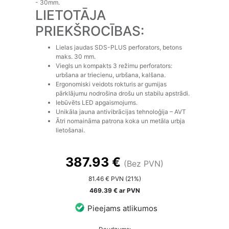
- 30mm.
LIETOTĀJA
PRIEKŠROCĪBAS:
Lielas jaudas SDS-PLUS perforators, betons
maks. 30 mm.
Viegls un kompakts 3 režimu perforators:
urbšana ar triecienu, urbšana, kalšana.
Ergonomiski veidots rokturis ar gumijas
pārklājumu nodrošina drošu un stabilu apstrādi.
Iebūvēts LED apgaismojums.
Unikāla jauna antivibrācijas tehnoloģija – AVT
Ātri nomaināma patrona koka un metāla urbja
lietošanai.
387.93 €
(Bez PVN)
81.46 € PVN (21%)
469.39 € ar PVN
Pieejams atlikumos