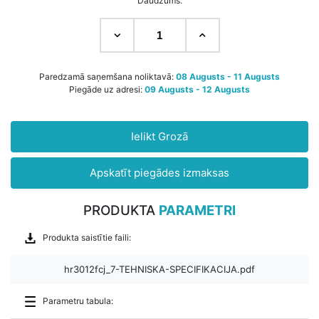
Daudzums:
Paredzamā saņemšana noliktavā:
08 Augusts - 11 Augusts
Piegāde uz adresi:
09 Augusts - 12 Augusts
Ielikt Grozā
Apskatīt piegādes izmaksas
PRODUKTA
PARAMETRI
Produkta saistītie faili:
hr3012fcj_7-TEHNISKA-SPECIFIKACIJA.pdf
Parametru tabula: