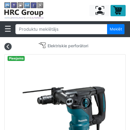
Meklēt
Elektriskie perforātori
Pieejams