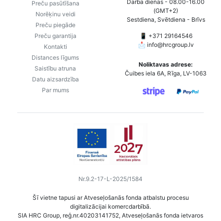
Darba dienas - 08.00-16.00
Preču pasūtīšana
(GMT+2)
Norēķinu veidi
Sestdiena, Svētdiena - Brīvs
Preču piegāde
Preču garantija
📱 +371 29164546
📩
info@hrcgroup.lv
Kontakti
Distances līgums
Noliktavas adrese:
Saistību atruna
Čuibes iela 6A, Rīga, LV-1063
Datu aizsardzība
Par mums
Nr.9.2-17-L-2025/1584
Šī vietne tapusi ar Atveseļošanās fonda atbalstu procesu
digitalizācijai komercdarbībā.
SIA HRC Group, reģ.nr.40203141752, Atveseļošanās fonda ietvaros