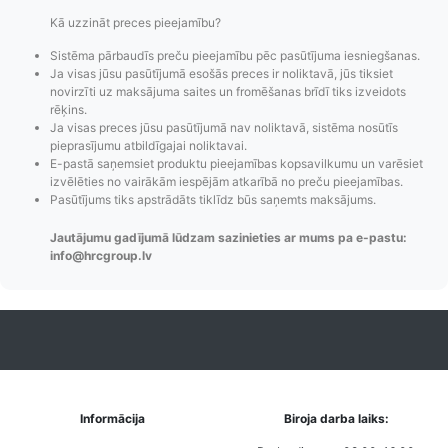
Kā uzzināt preces pieejamību?
Sistēma pārbaudīs preču pieejamību pēc pasūtījuma iesniegšanas.
Ja visas jūsu pasūtījumā esošās preces ir noliktavā, jūs tiksiet
novirzīti uz maksājuma saites un fromēšanas brīdī tiks izveidots
rēķins.
Ja visas preces jūsu pasūtījumā nav noliktavā, sistēma nosūtīs
pieprasījumu atbildīgajai noliktavai.
E-pastā saņemsiet produktu pieejamības kopsavilkumu un varēsiet
izvēlēties no vairākām iespējām atkarībā no preču pieejamības.
Pasūtījumu statusa
Visi pieejamie
Apmaksa
Pasūtījums tiks apstrādāts tiklīdz būs saņemts maksājums.
maiņas
piegādes veidi un
Strip
paziņojumi,
to izmaksas bez
maks
Jautājumu gadījumā lūdzam sazinieties ar mums pa e-pastu:
Izsekošana,
lietotāja konta
PayPal 
info@hrcgroup.lv
Pasūtījumu re-
izveides.
parska
order u.c.
Informācija
Biroja darba laiks: