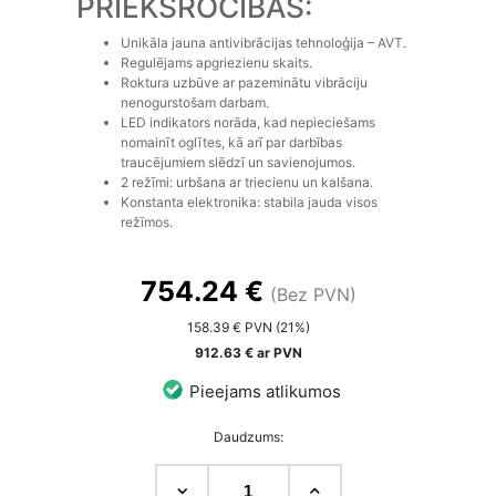
PRIEKŠROCĪBAS:
Unikāla jauna antivibrācijas tehnoloģija – AVT.
Regulējams apgriezienu skaits.
Roktura uzbūve ar pazeminātu vibrāciju
nenogurstošam darbam.
LED indikators norāda, kad nepieciešams
nomainīt oglītes, kā arī par darbības
traucējumiem slēdzī un savienojumos.
2 režīmi: urbšana ar triecienu un kalšana.
Konstanta elektronika: stabila jauda visos
režīmos.
754.24 €
(Bez PVN)
158.39 € PVN (21%)
912.63 € ar PVN
Pieejams atlikumos
Daudzums: