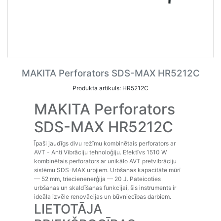
MAKITA Perforators SDS-MAX HR5212C
Produkta artikuls: HR5212C
MAKITA Perforators
SDS-MAX HR5212C
Īpaši jaudīgs divu režīmu kombinētais perforators ar
AVT - Anti Vibrāciju tehnoloģiju. Efektīvs 1510 W
kombinētais perforators ar unikālo AVT pretvibrāciju
sistēmu SDS-MAX urbjiem. Urbšanas kapacitāte mūrī
— 52 mm, triecienenerģija — 20 J. Pateicoties
urbšanas un skaldīšanas funkcijai, šis instruments ir
ideāla izvēle renovācijas un būvniecības darbiem.
LIETOTĀJA