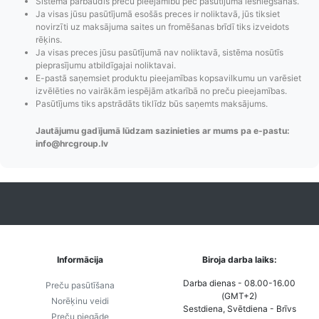
Sistēma pārbaudīs preču pieejamību pēc pasūtījuma iesniegšanas.
Ja visas jūsu pasūtījumā esošās preces ir noliktavā, jūs tiksiet
novirzīti uz maksājuma saites un fromēšanas brīdī tiks izveidots
rēķins.
Ja visas preces jūsu pasūtījumā nav noliktavā, sistēma nosūtīs
pieprasījumu atbildīgajai noliktavai.
E-pastā saņemsiet produktu pieejamības kopsavilkumu un varēsiet
Pasūtījumu statusa
Visi pieejamie
Apmaksa
izvēlēties no vairākām iespējām atkarībā no preču pieejamības.
maiņas
piegādes veidi un
Strip
Pasūtījums tiks apstrādāts tiklīdz būs saņemts maksājums.
paziņojumi,
to izmaksas bez
maks
Jautājumu gadījumā lūdzam sazinieties ar mums pa e-pastu:
Izsekošana,
lietotāja konta
PayPal 
info@hrcgroup.lv
Pasūtījumu re-
izveides.
parska
order u.c.
Informācija
Biroja darba laiks:
Darba dienas - 08.00-16.00
Preču pasūtīšana
(GMT+2)
Norēķinu veidi
Sestdiena, Svētdiena - Brīvs
Preču piegāde