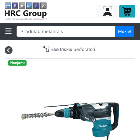
Meklēt
Elektriskie perforātori
Pieejams