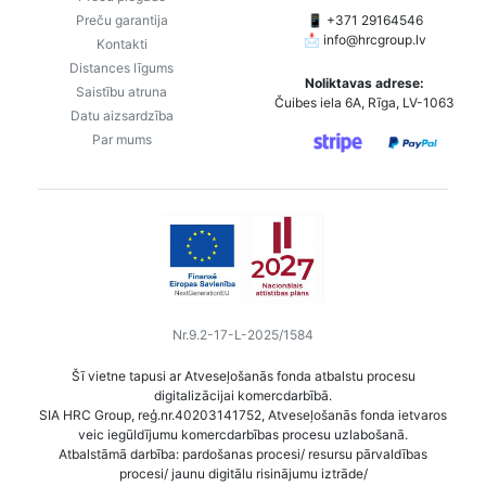
Preču garantija
📱 +371 29164546
📩
info@hrcgroup.lv
Kontakti
Distances līgums
Noliktavas adrese:
Saistību atruna
Čuibes iela 6A, Rīga, LV-1063
Datu aizsardzība
Par mums
Nr.9.2-17-L-2025/1584
Šī vietne tapusi ar Atveseļošanās fonda atbalstu procesu
digitalizācijai komercdarbībā.
SIA HRC Group, reģ.nr.40203141752, Atveseļošanās fonda ietvaros
veic iegūldījumu komercdarbības procesu uzlabošanā.
Atbalstāmā darbība: pardošanas procesi/ resursu pārvaldības
procesi/ jaunu digitālu risinājumu iztrāde/