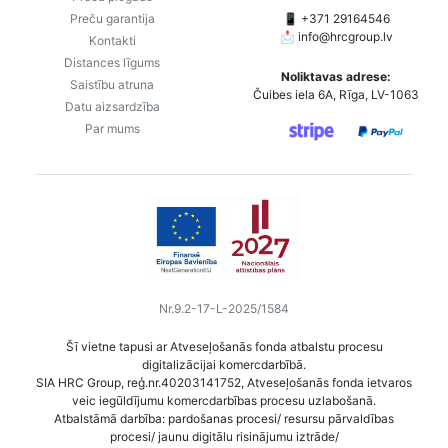
Preču garantija
📱 +371 29164546
📩
info@hrcgroup.lv
Kontakti
Distances līgums
Noliktavas adrese:
Saistību atruna
Čuibes iela 6A, Rīga, LV-1063
Datu aizsardzība
Par mums
Nr.9.2-17-L-2025/1584
Šī vietne tapusi ar Atveseļošanās fonda atbalstu procesu
digitalizācijai komercdarbībā.
SIA HRC Group, reģ.nr.40203141752, Atveseļošanās fonda ietvaros
veic iegūldījumu komercdarbības procesu uzlabošanā.
Atbalstāmā darbība: pardošanas procesi/ resursu pārvaldības
procesi/ jaunu digitālu risinājumu iztrāde/