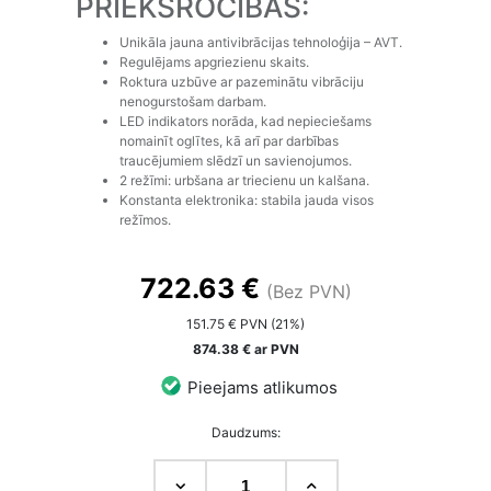
PRIEKŠROCĪBAS:
Unikāla jauna antivibrācijas tehnoloģija – AVT.
Regulējams apgriezienu skaits.
Roktura uzbūve ar pazeminātu vibrāciju
nenogurstošam darbam.
LED indikators norāda, kad nepieciešams
nomainīt oglītes, kā arī par darbības
traucējumiem slēdzī un savienojumos.
2 režīmi: urbšana ar triecienu un kalšana.
Konstanta elektronika: stabila jauda visos
režīmos.
722.63 €
(Bez PVN)
151.75 € PVN (21%)
874.38 € ar PVN
Pieejams atlikumos
Daudzums: