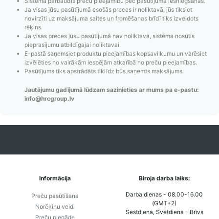
Sistēma pārbaudīs preču pieejamību pēc pasūtījuma iesniegšanas.
Ja visas jūsu pasūtījumā esošās preces ir noliktavā, jūs tiksiet
novirzīti uz maksājuma saites un fromēšanas brīdī tiks izveidots
rēķins.
Ja visas preces jūsu pasūtījumā nav noliktavā, sistēma nosūtīs
pieprasījumu atbildīgajai noliktavai.
E-pastā saņemsiet produktu pieejamības kopsavilkumu un varēsiet
Pasūtījumu statusa
Visi pieejamie
Apmaksa
izvēlēties no vairākām iespējām atkarībā no preču pieejamības.
maiņas
piegādes veidi un
Strip
Pasūtījums tiks apstrādāts tiklīdz būs saņemts maksājums.
paziņojumi,
to izmaksas bez
maks
Jautājumu gadījumā lūdzam sazinieties ar mums pa e-pastu:
Izsekošana,
lietotāja konta
PayPal 
info@hrcgroup.lv
Pasūtījumu re-
izveides.
parska
order u.c.
Informācija
Biroja darba laiks:
Darba dienas - 08.00-16.00
Preču pasūtīšana
(GMT+2)
Norēķinu veidi
Sestdiena, Svētdiena - Brīvs
Preču piegāde