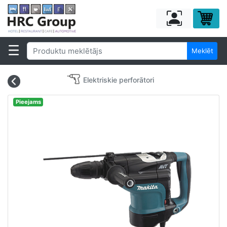
Meklēt
Elektriskie perforātori
Pieejams