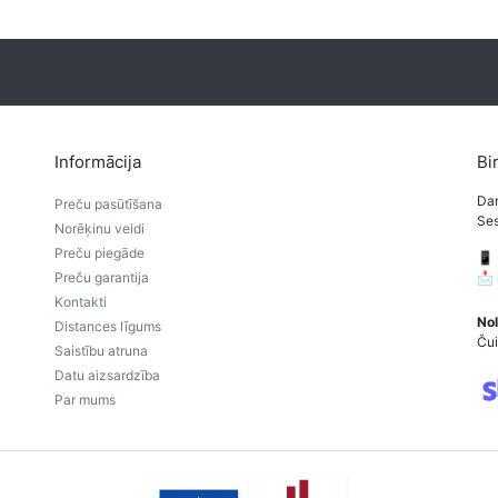
Informācija
Bi
Dar
Preču pasūtīšana
Ses
Norēķinu veidi
Preču piegāde
📱
Preču garantija
📩
Kontakti
Nol
Distances līgums
Čui
Saistību atruna
Datu aizsardzība
Par mums