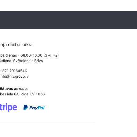
roja darba laiks:
ba dienas - 08.00-16.00 (GMT+2)
tdiena, Svētdiena - Brīvs
 +371 29164546
info@hrcgroup.lv
iktavas adrese:
bes iela 6A, Rīga, LV-1063