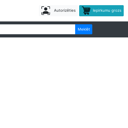
Autorizēties
Iepirkumu grozs
Meklēt