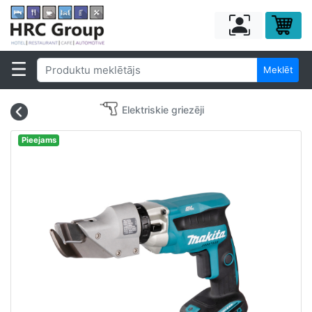
Meklēt
Elektriskie griezēji
Pieejams