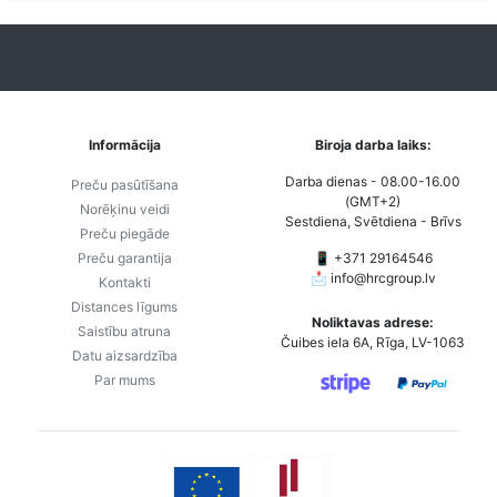
Informācija
Biroja darba laiks:
Darba dienas - 08.00-16.00
Preču pasūtīšana
(GMT+2)
Norēķinu veidi
Sestdiena, Svētdiena - Brīvs
Preču piegāde
Preču garantija
📱 +371 29164546
📩
info@hrcgroup.lv
Kontakti
Distances līgums
Noliktavas adrese:
Saistību atruna
Čuibes iela 6A, Rīga, LV-1063
Datu aizsardzība
Par mums