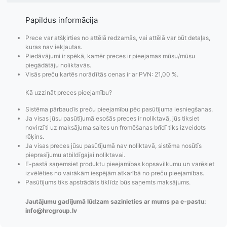
Papildus informācija
Prece var atšķirties no attēlā redzamās, vai attēlā var būt detaļas,
kuras nav iekļautas.
Piedāvājumi ir spēkā, kamēr preces ir pieejamas mūsu/mūsu
piegādātāju noliktavās.
Visās preču kartēs norādītās cenas ir ar PVN: 21,00 %.
Kā uzzināt preces pieejamību?
Sistēma pārbaudīs preču pieejamību pēc pasūtījuma iesniegšanas.
Ja visas jūsu pasūtījumā esošās preces ir noliktavā, jūs tiksiet
novirzīti uz maksājuma saites un fromēšanas brīdī tiks izveidots
rēķins.
Pasūtījumu statusa
Visi pieejamie
Apmaksa
Ja visas preces jūsu pasūtījumā nav noliktavā, sistēma nosūtīs
maiņas
piegādes veidi un
Strip
pieprasījumu atbildīgajai noliktavai.
paziņojumi,
to izmaksas bez
maks
E-pastā saņemsiet produktu pieejamības kopsavilkumu un varēsiet
Izsekošana,
lietotāja konta
PayPal 
izvēlēties no vairākām iespējām atkarībā no preču pieejamības.
Pasūtījums tiks apstrādāts tiklīdz būs saņemts maksājums.
Pasūtījumu re-
izveides.
parska
order u.c.
Jautājumu gadījumā lūdzam sazinieties ar mums pa e-pastu:
info@hrcgroup.lv