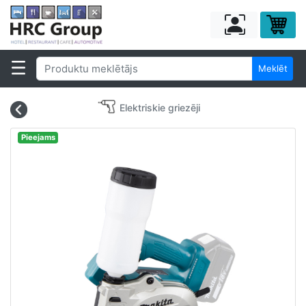
Meklēt
Elektriskie griezēji
Pieejams