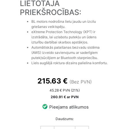
LIETOTĀJA
PRIEKŠROCĪBAS:
BL motors nodrošina lielu jaudu un izcilu
griešanas veiktspēju.
eXtreme Protection Technology (XPT) ir
izstrādāta, lai uzlabotu putekļu un ūdens
izturību darbībai skarbos apstākļos.
Automātiskās palaišanas bezvadu sistēma
(AWS) izveido savienojumu ar saderīgiem
putekļsūcējiem ar Bluetooth starpniecību.
Liels augšējā roktura dizains palielina komfortu.
215.63 €
(Bez PVN)
45.28 € PVN (21%)
260.91 € ar PVN
Pieejams atlikumos
Daudzums: