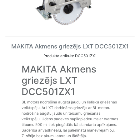
MAKITA Akmens griezējs LXT DCC501ZX1
Produkta artikuls: DCC501ZX1
MAKITA Akmens
griezējs LXT
DCC501ZX1
BL motors nodrošina augstu jaudu un lielisku griešanas
veiktspēju. Ar LXT darbināms griezējs ar BL motoru
nodrošina augstu jaudu un teicamu griešanas
veiktspēju. Ūdens padeves papildpiederums ar tvertnes
tilpumu 500 ml tiek piegādāts kā standarta aprīkojums.
Saderība ar vadlīneālu, lai palielinātu manevrējamību.
Z-sērija bez akumulatora un lādētāja.