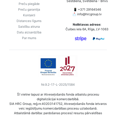
Sestdiena, Svētdiena - Brīvs
Preču piegāde
Preču garantija
📱 +371 29164546
📩
info@hrcgroup.lv
Kontakti
Distances līgums
Noliktavas adrese:
Saistību atruna
Čuibes iela 6A, Rīga, LV-1063
Datu aizsardzība
Par mums
Nr.9.2-17-L-2025/1584
Šī vietne tapusi ar Atveseļošanās fonda atbalstu procesu
digitalizācijai komercdarbībā.
SIA HRC Group, reģ.nr.40203141752, Atveseļošanās fonda ietvaros
veic iegūldījumu komercdarbības procesu uzlabošanā.
Atbalstāmā darbība: pardošanas procesi/ resursu pārvaldības