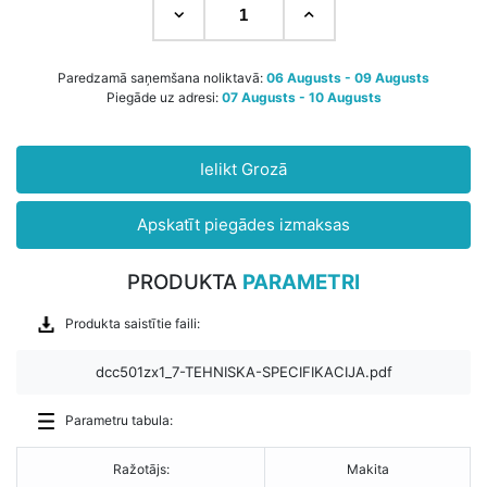
Paredzamā saņemšana noliktavā:
06 Augusts - 09 Augusts
Piegāde uz adresi:
07 Augusts - 10 Augusts
Ielikt Grozā
Apskatīt piegādes izmaksas
PRODUKTA
PARAMETRI
Produkta saistītie faili:
dcc501zx1_7-TEHNISKA-SPECIFIKACIJA.pdf
Parametru tabula:
Ražotājs:
Makita