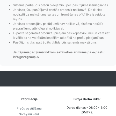
Sistēma pārbaudīs preču pieejamību pēc pasūtījuma iesniegšanas.
Ja visas jūsu pasūtījumā esošās preces ir noliktavā, jūs tiksiet
novirzīti uz maksājuma saites un fromēšanas brīdī tiks izveidots
rēķins.
Ja visas preces jūsu pasūtījumā nav noliktavā, sistēma nosūtīs
pieprasījumu atbildīgajai noliktavai.
E-pastā saņemsiet produktu pieejamības kopsavilkumu un varēsiet
Pasūtījumu statusa
Visi pieejamie
Apmaksa
izvēlēties no vairākām iespējām atkarībā no preču pieejamības.
maiņas
piegādes veidi un
Strip
Pasūtījums tiks apstrādāts tiklīdz būs saņemts maksājums.
paziņojumi,
to izmaksas bez
maks
Jautājumu gadījumā lūdzam sazinieties ar mums pa e-pastu:
Izsekošana,
lietotāja konta
PayPal 
info@hrcgroup.lv
Pasūtījumu re-
izveides.
parska
order u.c.
Informācija
Biroja darba laiks:
Darba dienas - 08.00-16.00
Preču pasūtīšana
(GMT+2)
Norēķinu veidi