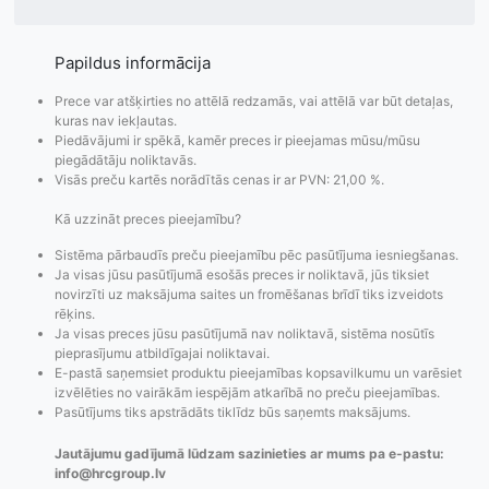
Papildus informācija
Prece var atšķirties no attēlā redzamās, vai attēlā var būt detaļas,
kuras nav iekļautas.
Piedāvājumi ir spēkā, kamēr preces ir pieejamas mūsu/mūsu
piegādātāju noliktavās.
Visās preču kartēs norādītās cenas ir ar PVN: 21,00 %.
Kā uzzināt preces pieejamību?
Sistēma pārbaudīs preču pieejamību pēc pasūtījuma iesniegšanas.
Ja visas jūsu pasūtījumā esošās preces ir noliktavā, jūs tiksiet
novirzīti uz maksājuma saites un fromēšanas brīdī tiks izveidots
rēķins.
Pasūtījumu statusa
Visi pieejamie
Apmaksa
Ja visas preces jūsu pasūtījumā nav noliktavā, sistēma nosūtīs
maiņas
piegādes veidi un
Strip
pieprasījumu atbildīgajai noliktavai.
paziņojumi,
to izmaksas bez
maks
E-pastā saņemsiet produktu pieejamības kopsavilkumu un varēsiet
izvēlēties no vairākām iespējām atkarībā no preču pieejamības.
Izsekošana,
lietotāja konta
PayPal 
Pasūtījums tiks apstrādāts tiklīdz būs saņemts maksājums.
Pasūtījumu re-
izveides.
parska
order u.c.
Jautājumu gadījumā lūdzam sazinieties ar mums pa e-pastu:
info@hrcgroup.lv