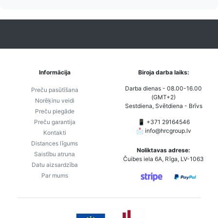
Informācija
Biroja darba laiks:
Darba dienas - 08.00-16.00
Preču pasūtīšana
(GMT+2)
Norēķinu veidi
Sestdiena, Svētdiena - Brīvs
Preču piegāde
Preču garantija
📱 +371 29164546
📩
info@hrcgroup.lv
Kontakti
Distances līgums
Noliktavas adrese:
Saistību atruna
Čuibes iela 6A, Rīga, LV-1063
Datu aizsardzība
Par mums