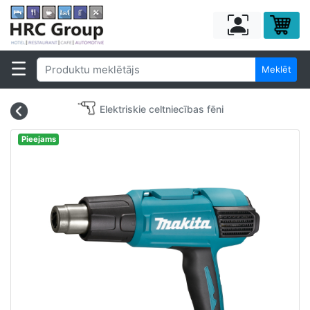
Meklēt
Elektriskie celtniecības fēni
Pieejams