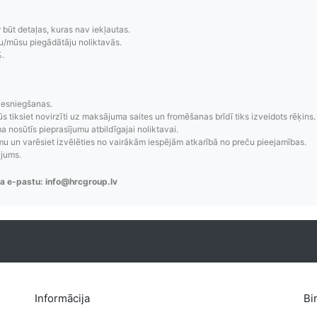
r būt detaļas, kuras nav iekļautas.
u/mūsu piegādātāju noliktavās.
%.
zsekošana
Saprotamas piegād
iesniegšanas.
ūs tiksiet novirzīti uz maksājuma saites un fromēšanas brīdī tiks izveidots rēķins.
aziņojumi, piegādes
Visi pieejamie piegādes veidi un t
 nosūtīs pieprasījumu atbildīgajai noliktavai.
 un varēsiet izvēlēties no vairākām iespējām atkarībā no preču pieejamības.
re-order u.c.
bez lietotāja konta iz
ājums.
a e-pastu: info@hrcgroup.lv
Informācija
Bi