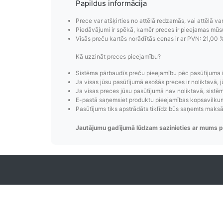
Papildus informācija
Prece var atšķirties no attēlā redzamās, vai attēlā va
Piedāvājumi ir spēkā, kamēr preces ir pieejamas mūs
Visās preču kartēs norādītās cenas ir ar PVN: 21,00 
Kā uzzināt preces pieejamību?
Pasūtījumu i
Sistēma pārbaudīs preču pieejamību pēc pasūtījuma 
Ja visas jūsu pasūtījumā esošās preces ir noliktavā, j
Pasūtījumu statusa maiņas p
Ja visas preces jūsu pasūtījumā nav noliktavā, sistēma
E-pastā saņemsiet produktu pieejamības kopsavilkumu
izsekošana, pasūtījumu 
Pasūtījums tiks apstrādāts tiklīdz būs saņemts maks
Jautājumu gadījumā lūdzam sazinieties ar mums p