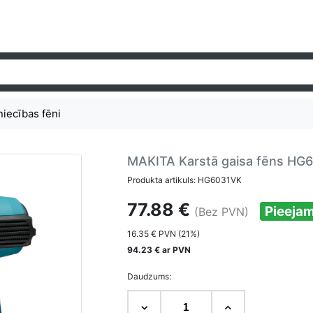
niecības fēni
MAKITA Karstā gaisa fēns HG
Produkta artikuls: HG6031VK
77.88 €
Pieeja
(Bez PVN)
16.35 € PVN (21%)
94.23 € ar PVN
Daudzums: