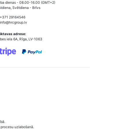
ba dienas - 08.00-16.00 (GMT+2)
tdiena, Svētdiena - Brīvs
 +371 29164546
info@hrcgroup.lv
iktavas adrese:
bes iela 6A, Rīga, LV-1063
ībā.
 procesu uzlabošanā.