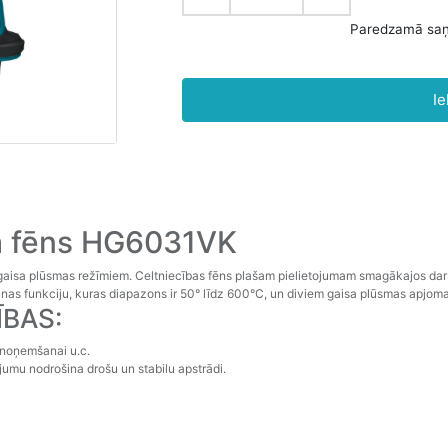
P
Ie
a fēns HG6031VK
gaisa plūsmas režīmiem. Celtniecības fēns plašam pielietojumam smagākajos darba
šanas funkciju, kuras diapazons ir 50° līdz 600°C, un diviem gaisa plūsmas apjom
ĪBAS:
 noņemšanai u.c.
jumu nodrošina drošu un stabilu apstrādi.