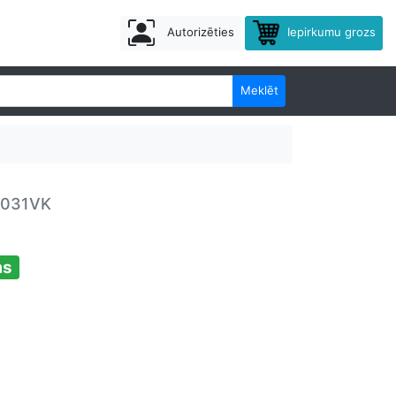
Autorizēties
Iepirkumu grozs
Meklēt
6031VK
ms