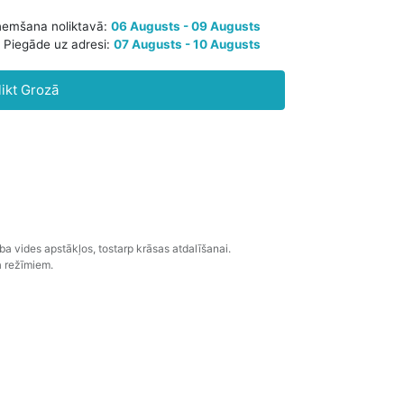
aredzamā saņemšana noliktavā:
06 Augusts - 09 Augusts
likt Grozā
Piegāde uz adresi:
07 Augusts - 10 Augusts
 vides apstākļos, tostarp krāsas atdalīšanai.
a režīmiem.