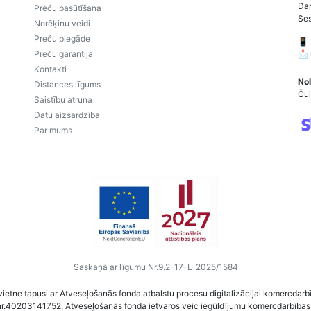
Dar
Preču pasūtīšana
Ses
Norēķinu veidi
Preču piegāde
📱
Preču garantija
📩
Kontakti
Nol
Distances līgums
Čui
Saistību atruna
Datu aizsardzība
Par mums
Saskaņā ar līgumu Nr.9.2-17-L-2025/1584
vietne tapusi ar Atveseļošanās fonda atbalstu procesu digitalizācijai komercdarb
nr.40203141752, Atveseļošanās fonda ietvaros veic iegūldījumu komercdarbības