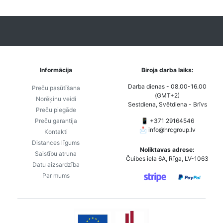
Informācija
Biroja darba laiks:
Darba dienas - 08.00-16.00
Preču pasūtīšana
(GMT+2)
Norēķinu veidi
Sestdiena, Svētdiena - Brīvs
Preču piegāde
Preču garantija
📱 +371 29164546
📩
info@hrcgroup.lv
Kontakti
Distances līgums
Noliktavas adrese:
Saistību atruna
Čuibes iela 6A, Rīga, LV-1063
Datu aizsardzība
Par mums