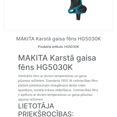
MAKITA Karstā gaisa fēns HG5030K
Produkta artikuls: HG5030K
MAKITA Karstā gaisa
fēns HG5030K
Vienkāršs fēns ar diviem temperatūras un gaisa
plūsmas režīmiem. Standarta 1600 W celtniecības fēns
plašam pielietojumam smagākajos darba vides
apstākļos, tostarp krāsas atdalīšanai. Celtniecības fēns
ir aprīkots ar diviem temperatūras un gaisa plūsmas
apjoma režīmiem.
LIETOTĀJA
PRIEKŠROCĪBAS: