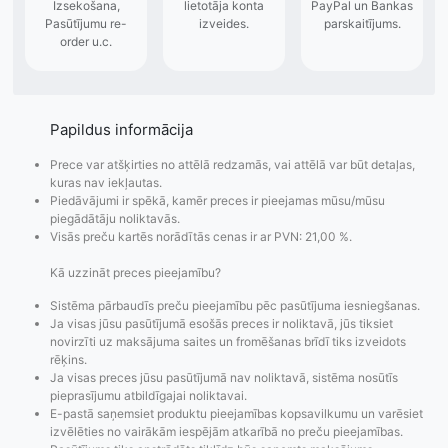
Papildus informācija
Prece var atšķirties no attēlā redzamās, vai attēlā var būt detaļas,
kuras nav iekļautas.
Piedāvājumi ir spēkā, kamēr preces ir pieejamas mūsu/mūsu
piegādātāju noliktavās.
Visās preču kartēs norādītās cenas ir ar PVN: 21,00 %.
Kā uzzināt preces pieejamību?
Sistēma pārbaudīs preču pieejamību pēc pasūtījuma iesniegšanas.
Ja visas jūsu pasūtījumā esošās preces ir noliktavā, jūs tiksiet
novirzīti uz maksājuma saites un fromēšanas brīdī tiks izveidots
rēķins.
Ja visas preces jūsu pasūtījumā nav noliktavā, sistēma nosūtīs
Pasūtījumu statusa
Visi pieejamie
Apmaksa
pieprasījumu atbildīgajai noliktavai.
maiņas
piegādes veidi un
Strip
E-pastā saņemsiet produktu pieejamības kopsavilkumu un varēsiet
paziņojumi,
to izmaksas bez
maks
izvēlēties no vairākām iespējām atkarībā no preču pieejamības.