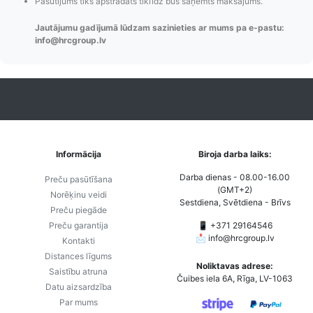
Pasūtījums tiks apstrādāts tiklīdz būs saņemts maksājums.
Izsekošana,
lietotāja konta
PayPal 
Pasūtījumu re-
izveides.
parska
Jautājumu gadījumā lūdzam sazinieties ar mums pa e-pastu:
order u.c.
info@hrcgroup.lv
Informācija
Biroja darba laiks:
Darba dienas - 08.00-16.00
Preču pasūtīšana
(GMT+2)
Norēķinu veidi
Sestdiena, Svētdiena - Brīvs
Preču piegāde
Preču garantija
📱 +371 29164546
📩
info@hrcgroup.lv
Kontakti
Distances līgums
Noliktavas adrese:
Saistību atruna
Čuibes iela 6A, Rīga, LV-1063
Datu aizsardzība
Par mums