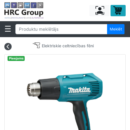
Meklēt
Elektriskie celtniecības fēni
Pieejams