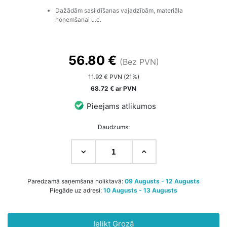
Dažādām sasildīšanas vajadzībām, materiāla
noņemšanai u.c.
56.80 €
(Bez PVN)
11.92 € PVN (21%)
68.72 € ar PVN
Pieejams atlikumos
Daudzums:
Paredzamā saņemšana noliktavā:
09 Augusts - 12 Augusts
Piegāde uz adresi:
10 Augusts - 13 Augusts
Ielikt Grozā