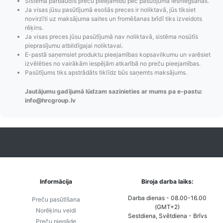
Sistēma pārbaudīs preču pieejamību pēc pasūtījuma iesniegšanas.
Ja visas jūsu pasūtījumā esošās preces ir noliktavā, jūs tiksiet
novirzīti uz maksājuma saites un fromēšanas brīdī tiks izveidots
rēķins.
Ja visas preces jūsu pasūtījumā nav noliktavā, sistēma nosūtīs
pieprasījumu atbildīgajai noliktavai.
E-pastā saņemsiet produktu pieejamības kopsavilkumu un varēsiet
Pasūtījumu statusa
Visi pieejamie
Apmaksa
izvēlēties no vairākām iespējām atkarībā no preču pieejamības.
maiņas
piegādes veidi un
Strip
Pasūtījums tiks apstrādāts tiklīdz būs saņemts maksājums.
paziņojumi,
to izmaksas bez
maks
Jautājumu gadījumā lūdzam sazinieties ar mums pa e-pastu:
Izsekošana,
lietotāja konta
PayPal 
info@hrcgroup.lv
Pasūtījumu re-
izveides.
parska
order u.c.
Informācija
Biroja darba laiks:
Darba dienas - 08.00-16.00
Preču pasūtīšana
(GMT+2)
Norēķinu veidi
Sestdiena, Svētdiena - Brīvs
Preču piegāde