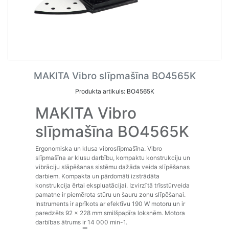
MAKITA Vibro slīpmašīna BO4565K
Produkta artikuls: BO4565K
MAKITA Vibro
slīpmašīna BO4565K
Ergonomiska un klusa vibroslīpmašīna. Vibro
slīpmašīna ar klusu darbību, kompaktu konstrukciju un
vibrāciju slāpēšanas sistēmu dažāda veida slīpēšanas
darbiem. Kompakta un pārdomāti izstrādāta
konstrukcija ērtai ekspluatācijai. Izvirzītā trīsstūrveida
pamatne ir piemērota stūru un šauru zonu slīpēšanai.
Instruments ir aprīkots ar efektīvu 190 W motoru un ir
paredzēts 92 x 228 mm smilšpapīra loksnēm. Motora
darbības ātrums ir 14 000 min-1.