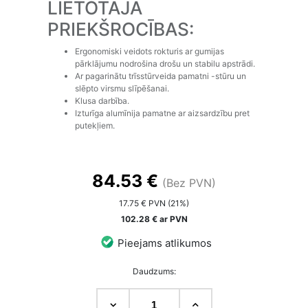
LIETOTĀJA
PRIEKŠROCĪBAS:
Ergonomiski veidots rokturis ar gumijas
pārklājumu nodrošina drošu un stabilu apstrādi.
Ar pagarinātu trīsstūrveida pamatni -stūru un
slēpto virsmu slīpēšanai.
Klusa darbība.
Izturīga alumīnija pamatne ar aizsardzību pret
putekļiem.
84.53 €
(Bez PVN)
17.75 € PVN (21%)
102.28 € ar PVN
Pieejams atlikumos
Daudzums: