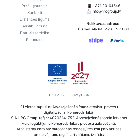
Preču garantija
📱 +371 29164546
📩
info@hrcgroup.lv
Kontakti
Distances līgums
Noliktavas adrese:
Saistību atruna
Čuibes iela 6A, Rīga, LV-1063
Datu aizsardzība
Par mums
Nr.9.2-17-L-2025/1584
Šī vietne tapusi ar Atveseļošanās fonda atbalstu procesu
digitalizācijai komercdarbībā.
SIA HRC Group, reģ.nr.40203141752, Atveseļošanās fonda ietvaros
veic iegūldījumu komercdarbības procesu uzlabošanā.
Atbalstāmā darbība: pardošanas procesi/ resursu pārvaldības
procesi/ jaunu digitālu risinājumu iztrāde/