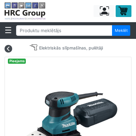
Meklēt
Elektriskās slīpmašīnas, pulētāji
Pieejams