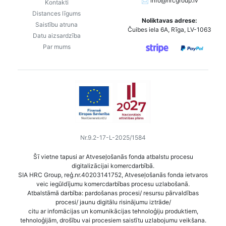
📩
info@hrcgroup.lv
Kontakti
Distances līgums
Noliktavas adrese:
Saistību atruna
Čuibes iela 6A, Rīga, LV-1063
Datu aizsardzība
Par mums
Nr.9.2-17-L-2025/1584
Šī vietne tapusi ar Atveseļošanās fonda atbalstu procesu
digitalizācijai komercdarbībā.
SIA HRC Group, reģ.nr.40203141752, Atveseļošanās fonda ietvaros
veic iegūldījumu komercdarbības procesu uzlabošanā.
Atbalstāmā darbība: pardošanas procesi/ resursu pārvaldības
procesi/ jaunu digitālu risinājumu iztrāde/
citu ar infomācijas un komunikācijas tehnoloģiju produktiem,
tehnoloģijām, drošību vai procesiem saistītu uzlabojumu veikšana.