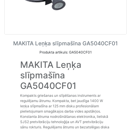
MAKITA Leņķa slīpmašīna GA5040CF01
Produkta artikuls: GA5040CF01
MAKITA Leņķa
slīpmašīna
GA5040CF01
Kompakts griešanas un slīpēšanas instruments ar
regulējamu ātrumu. Kompakta, bet jaudīga 1400 W
leņķa slīpmašīna ar 125 mm disku profesionālam
pielietojumam smagākajos darba vides apstākļos.
Konstanta ātruma nodrošināšanas elektronika, lieliskā
SJS2 pretvibrāciju tehnoloģija un AVT pretvibrāciju
sānu rokturis. Regulējams ātrums un bezatslēgas diska