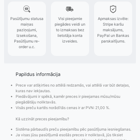
Papildus informācija
Prece var atšķirties no attēlā redzamās, vai attēlā var būt detaļas,
kuras nav iekļautas.
Piedāvājumi ir spēkā, kamēr preces ir pieejamas mūsu/mūsu
piegādātāju noliktavās.
Visās preču kartēs norādītās cenas ir ar PVN: 21,00 %.
Kā uzzināt preces pieejamību?
Sistēma pārbaudīs preču pieejamību pēc pasūtījuma iesniegšanas.
Ja visas jūsu pasūtījumā esošās preces ir noliktavā, jūs tiksiet