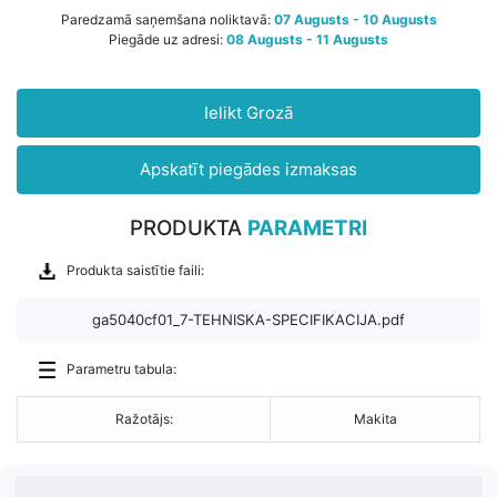
Paredzamā saņemšana noliktavā:
07 Augusts - 10 Augusts
Piegāde uz adresi:
08 Augusts - 11 Augusts
Ielikt Grozā
Apskatīt piegādes izmaksas
PRODUKTA
PARAMETRI
Produkta saistītie faili:
ga5040cf01_7-TEHNISKA-SPECIFIKACIJA.pdf
Parametru tabula:
Ražotājs:
Makita