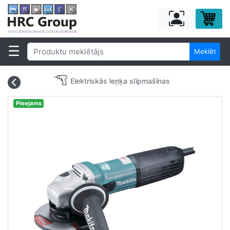
Meklēt
Elektriskās leņķa slīpmašīnas
Pieejams