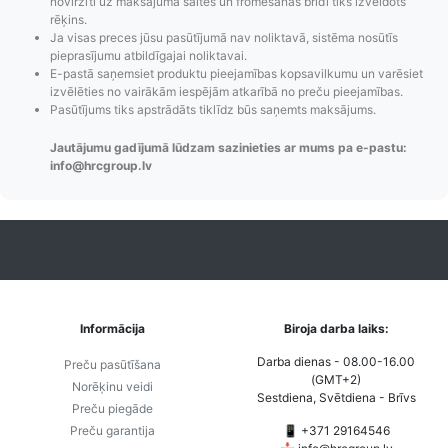
novirzīti uz maksājuma saites un fromēšanas brīdī tiks izveidots
rēķins.
Ja visas preces jūsu pasūtījumā nav noliktavā, sistēma nosūtīs
pieprasījumu atbildīgajai noliktavai.
Pasūtījumu statusa
Visi pieejamie
Apmaksa
E-pastā saņemsiet produktu pieejamības kopsavilkumu un varēsiet
izvēlēties no vairākām iespējām atkarībā no preču pieejamības.
maiņas
piegādes veidi un
Strip
Pasūtījums tiks apstrādāts tiklīdz būs saņemts maksājums.
paziņojumi,
to izmaksas bez
maks
Izsekošana,
lietotāja konta
PayPal 
Jautājumu gadījumā lūdzam sazinieties ar mums pa e-pastu:
Pasūtījumu re-
izveides.
parska
info@hrcgroup.lv
order u.c.
Informācija
Biroja darba laiks:
Darba dienas - 08.00-16.00
Preču pasūtīšana
(GMT+2)
Norēķinu veidi
Sestdiena, Svētdiena - Brīvs
Preču piegāde
Preču garantija
📱 +371 29164546