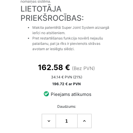
nomaiņas sistēma.
LIETOTĀJA
PRIEKŠROCĪBAS:
Makita patentētā Super Joint System aizsargā
ierīci no atsitieniem.
Pret restartēšanas funkcija novērš nejaušu
palaišanu, pat ja rīks ir pievienots strāvas
avotam ar ieslēgtu slēdzi.
162.58 €
(Bez PVN)
34.14 € PVN (21%)
196.72 € ar PVN
Pieejams atlikumos
Daudzums: