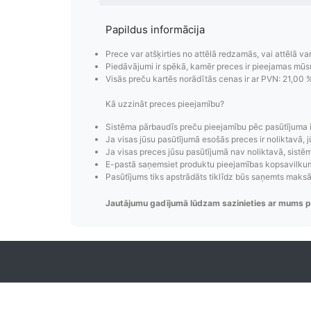
Papildus informācija
Prece var atšķirties no attēlā redzamās, vai attēlā va
Piedāvājumi ir spēkā, kamēr preces ir pieejamas mūs
Visās preču kartēs norādītās cenas ir ar PVN: 21,00 
Kā uzzināt preces pieejamību?
Pasūtījumu i
Sistēma pārbaudīs preču pieejamību pēc pasūtījuma 
Ja visas jūsu pasūtījumā esošās preces ir noliktavā, j
Ja visas preces jūsu pasūtījumā nav noliktavā, sistēma
Pasūtījumu statusa maiņas p
E-pastā saņemsiet produktu pieejamības kopsavilkumu
izsekošana, pasūtījumu 
Pasūtījums tiks apstrādāts tiklīdz būs saņemts maks
Jautājumu gadījumā lūdzam sazinieties ar mums p