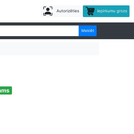
Autorizēties
Iepirkumu grozs
Meklēt
jams