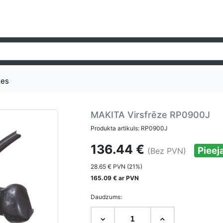
zes
MAKITA Virsfrēze RP0900J
Produkta artikuls: RP0900J
136.44 €
Piee
(Bez PVN)
28.65 € PVN (21%)
165.09 € ar PVN
Daudzums: