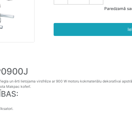
Ie
P0900J
egla un ērti lietojama virsfrēze ar 900 W motoru kokmateriālu dekoratīvai apstrā
tota Makpac koferī.
ĪBAS:
ksatori.