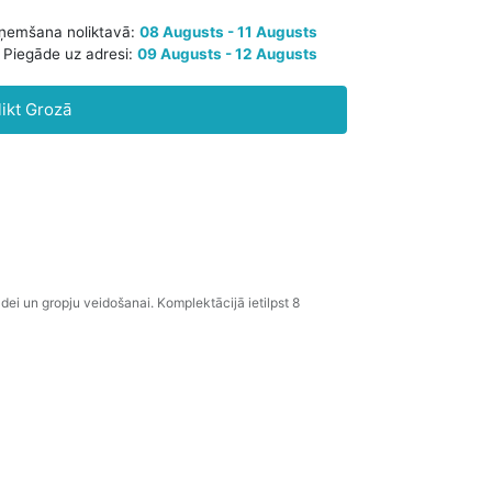
Paredzamā saņemšana noliktavā:
08 Augusts - 11 Augusts
likt Grozā
Piegāde uz adresi:
09 Augusts - 12 Augusts
dei un gropju veidošanai. Komplektācijā ietilpst 8