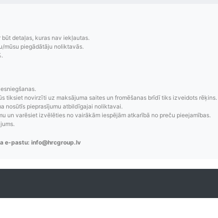
r būt detaļas, kuras nav iekļautas.
u/mūsu piegādātāju noliktavās.
%.
zsekošana
Saprotamas piegād
iesniegšanas.
ūs tiksiet novirzīti uz maksājuma saites un fromēšanas brīdī tiks izveidots rēķins.
 nosūtīs pieprasījumu atbildīgajai noliktavai.
aziņojumi, piegādes
Visi pieejamie piegādes veidi un t
 un varēsiet izvēlēties no vairākām iespējām atkarībā no preču pieejamības.
re-order u.c.
bez lietotāja konta iz
ājums.
a e-pastu: info@hrcgroup.lv