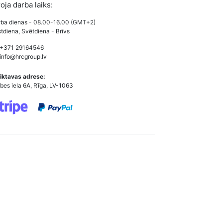
roja darba laiks:
ba dienas - 08.00-16.00 (GMT+2)
tdiena, Svētdiena - Brīvs
 +371 29164546
info@hrcgroup.lv
iktavas adrese:
bes iela 6A, Rīga, LV-1063