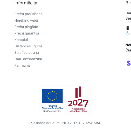
Informācija
Bi
Dar
Preču pasūtīšana
Ses
Norēķinu veidi
Preču piegāde
📱
Preču garantija
📩
Kontakti
Nol
Distances līgums
Čui
Saistību atruna
Datu aizsardzība
Par mums
Saskaņā ar līgumu Nr.9.2-17-L-2025/1584