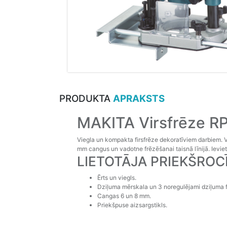
PRODUKTA
APRAKSTS
MAKITA Virsfrēze R
Viegla un kompakta firsfrēze dekoratīviem darbiem. Vi
mm cangus un vadotne frēzēšanai taisnā līnijā. Ievie
LIETOTĀJA PRIEKŠROC
Ērts un viegls.
Dziļuma mērskala un 3 noregulējami dziļuma fi
Cangas 6 un 8 mm.
Priekšpuse aizsargstikls.