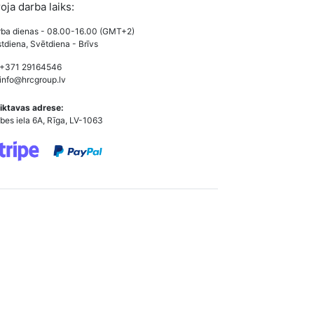
roja darba laiks:
ba dienas - 08.00-16.00 (GMT+2)
tdiena, Svētdiena - Brīvs
 +371 29164546
info@hrcgroup.lv
iktavas adrese:
bes iela 6A, Rīga, LV-1063