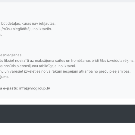
r būt detaļas, kuras nav iekļautas.
u/mūsu piegādātāju noliktavās.
%.
zsekošana
Saprotamas piegād
iesniegšanas.
ūs tiksiet novirzīti uz maksājuma saites un fromēšanas brīdī tiks izveidots rēķins.
 nosūtīs pieprasījumu atbildīgajai noliktavai.
aziņojumi, piegādes
Visi pieejamie piegādes veidi un t
 un varēsiet izvēlēties no vairākām iespējām atkarībā no preču pieejamības.
re-order u.c.
bez lietotāja konta iz
ājums.
a e-pastu: info@hrcgroup.lv