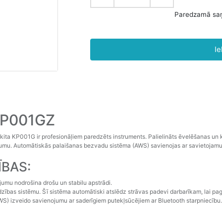
Ie
KP001GZ
ita KP001G ir profesionāļiem paredzēts instruments. Palielināts ēvelēšanas un
rumu. Automātiskās palaišanas bezvadu sistēma (AWS) savienojas ar savietojamu
ĪBAS:
jumu nodrošina drošu un stabilu apstrādi.
rdzības sistēmu. Šī sistēma automātiski atslēdz strāvas padevi darbarīkam, lai p
) izveido savienojumu ar saderīgiem putekļsūcējiem ar Bluetooth starpniecību.