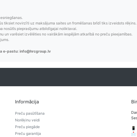
zsekošana
Saprotamas piegād
iesniegšanas.
aziņojumi, piegādes
Visi pieejamie piegādes veidi un t
ūs tiksiet novirzīti uz maksājuma saites un fromēšanas brīdī tiks izveidots rēķins.
re-order u.c.
bez lietotāja konta iz
 nosūtīs pieprasījumu atbildīgajai noliktavai.
 un varēsiet izvēlēties no vairākām iespējām atkarībā no preču pieejamības.
ājums.
a e-pastu: info@hrcgroup.lv
Informācija
Bi
Dar
Preču pasūtīšana
Ses
Norēķinu veidi
Preču piegāde
📱
Preču garantija
📩