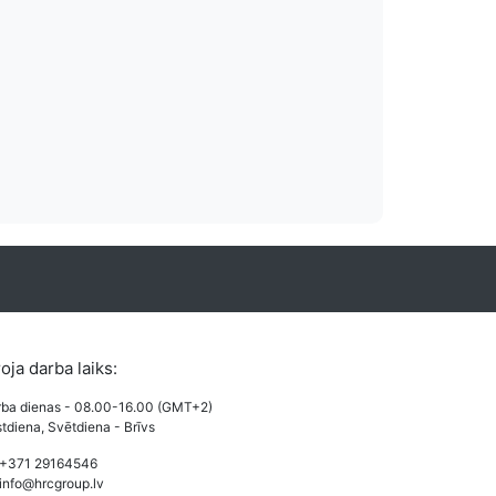
es izmaksas
Vairāki apmaksas
o izmaksas pieejamas
Lietotājiem draudzi un pazīstami apmak
veides.
karšu maksājums, PayPal un Bankas 
roja darba laiks:
ba dienas - 08.00-16.00 (GMT+2)
tdiena, Svētdiena - Brīvs
 +371 29164546
info@hrcgroup.lv