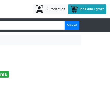
Autorizēties
Iepirkumu grozs
Meklēt
ams