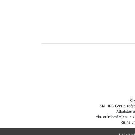
Šī 
SIA HRC Group, reģ.
Atbalstāmā 
citu ar infomācijas un 
Risināju