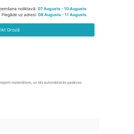
Paredzamā saņemšana noliktavā:
07 Augusts - 10 Augusts
likt Grozā
Piegāde uz adresi:
08 Augusts - 11 Augusts
amajiem materiāliem, un tās automātiskās padeves