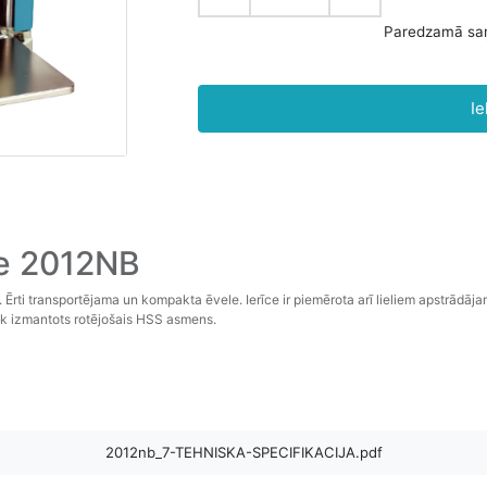
Ie
e 2012NB
rti transportējama un kompakta ēvele. Ierīce ir piemērota arī lieliem apstrādāj
iek izmantots rotējošais HSS asmens.
2012nb_7-TEHNISKA-SPECIFIKACIJA.pdf