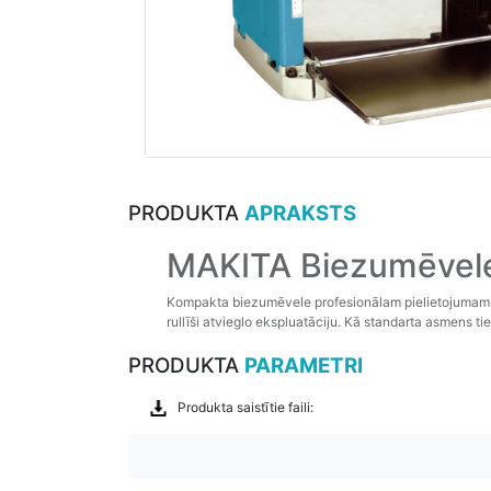
PRODUKTA
APRAKSTS
MAKITA Biezumēvel
Kompakta biezumēvele profesionālam pielietojumam. Ē
rullīši atvieglo ekspluatāciju. Kā standarta asmens t
PRODUKTA
PARAMETRI
Produkta saistītie faili: