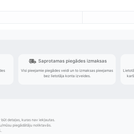
r būt detaļas, kuras nav iekļautas.
u/mūsu piegādātāju noliktavās.
%.