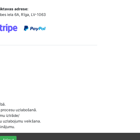
iktavas adrese:
bes iela 6A, Rīga, LV-1063
ībā.
 procesu uzlabošanā.
umu iztrāde/
ītu uzlabojumu veikšana.
sinājumu.