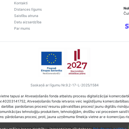
Kontakti
Nol
Distances līgums
Čui
Saistību atruna
Datu aizsardzība
Par mums
Saskaņā ar līgumu Nr.9.2-17-L-2025/1584
vietne tapusi ar Atveseļošanās fonda atbalstu procesu digitalizācijai komercdarb
nr.40203141752, Atveseļošanās fonda ietvaros veic iegūldījumu komercdarbības
darbība: pardošanas procesi/ resursu pārvaldības procesi/ jaunu digitālu risināj
komunikācijas tehnoloģiju produktiem, tehnoloģijām, drošību vai procesiem saist
ms: pārdošanas procesi, proti, jauna uzņēmuma tīmekļa vietne ar e-komercijas ri
Copyright © HRCGROUP.LV, 2018-2026. All rights reserved.