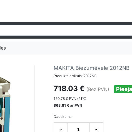
les
MAKITA Biezumēvele 2012NB
Produkta artikuls: 2012NB
718.03 €
Pieej
(Bez PVN)
150.78 € PVN (21%)
868.81 € ar PVN
Daudzums: