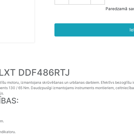
Ie
 LXT DDF486RTJ
līšu motoru, izmantojana skrūvēšanas un urbšanas darbiem. Efektīvs bezoglīšu i
nts 130 / 65 Nm. Daudzpusīgi izmantojams instruments montieriem, celtniecības
js.
ĪBAS:
em.
ndikatoru.