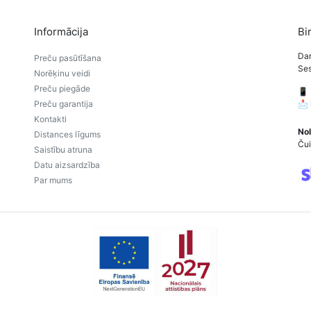
Informācija
Bi
Dar
Preču pasūtīšana
Ses
Norēķinu veidi
Preču piegāde
📱
Preču garantija
📩
Kontakti
Nol
Distances līgums
Čui
Saistību atruna
Datu aizsardzība
Par mums