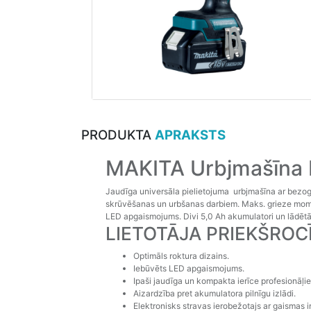
PRODUKTA
APRAKSTS
MAKITA Urbjmašīna
Jaudīga universāla pielietojuma urbjmašīna ar bezog
skrūvēšanas un urbšanas darbiem. Maks. grieze mome
LED apgaismojums. Divi 5,0 Ah akumulatori un lādētā
LIETOTĀJA PRIEKŠROC
Optimāls roktura dizains.
Iebūvēts LED apgaismojums.
Ipaši jaudīga un kompakta ierīce profesionāļi
Aizardzība pret akumulatora pilnīgu izlādi.
Elektronisks stravas ierobežotajs ar gaismas i