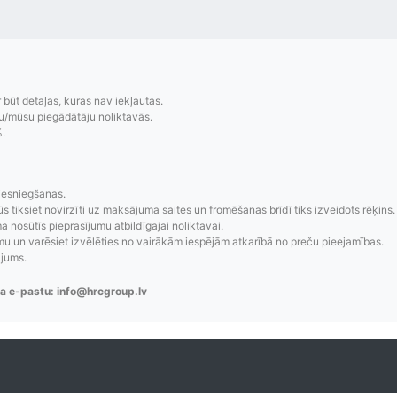
r būt detaļas, kuras nav iekļautas.
u/mūsu piegādātāju noliktavās.
%.
iesniegšanas.
zsekošana
Saprotamas piegād
ūs tiksiet novirzīti uz maksājuma saites un fromēšanas brīdī tiks izveidots rēķins.
 nosūtīs pieprasījumu atbildīgajai noliktavai.
aziņojumi, piegādes
Visi pieejamie piegādes veidi un t
 un varēsiet izvēlēties no vairākām iespējām atkarībā no preču pieejamības.
ājums.
re-order u.c.
bez lietotāja konta iz
a e-pastu: info@hrcgroup.lv