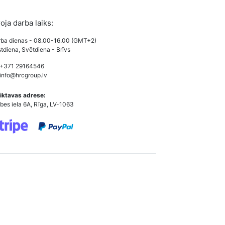
roja darba laiks:
ba dienas - 08.00-16.00 (GMT+2)
tdiena, Svētdiena - Brīvs
 +371 29164546
info@hrcgroup.lv
iktavas adrese:
bes iela 6A, Rīga, LV-1063