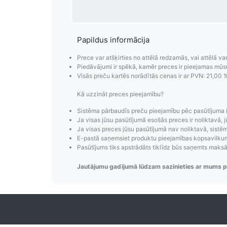
Papildus informācija
Prece var atšķirties no attēlā redzamās, vai attēlā va
Piedāvājumi ir spēkā, kamēr preces ir pieejamas mūs
Visās preču kartēs norādītās cenas ir ar PVN: 21,00 
Kā uzzināt preces pieejamību?
Sistēma pārbaudīs preču pieejamību pēc pasūtījuma 
Pasūtījumu i
Ja visas jūsu pasūtījumā esošās preces ir noliktavā, j
Ja visas preces jūsu pasūtījumā nav noliktavā, sistēma
Pasūtījumu statusa maiņas p
E-pastā saņemsiet produktu pieejamības kopsavilkumu
Pasūtījums tiks apstrādāts tiklīdz būs saņemts maks
izsekošana, pasūtījumu 
Jautājumu gadījumā lūdzam sazinieties ar mums p