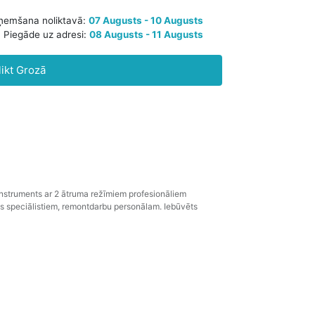
Paredzamā saņemšana noliktavā:
07 Augusts - 10 Augusts
likt Grozā
Piegāde uz adresi:
08 Augusts - 11 Augusts
nstruments ar 2 ātruma režīmiem profesionāliem
 speciālistiem, remontdarbu personālam. Iebūvēts