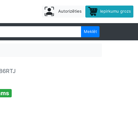
Autorizēties
Iepirkumu grozs
Meklēt
86RTJ
ams