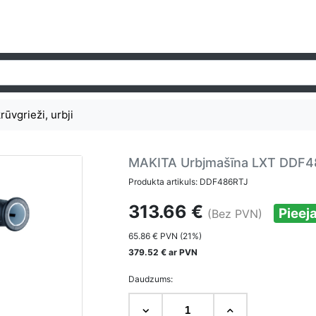
ūvgrieži, urbji
MAKITA Urbjmašīna LXT DDF4
Produkta artikuls: DDF486RTJ
313.66 €
Pieej
(Bez PVN)
65.86 € PVN (21%)
379.52 € ar PVN
Daudzums: