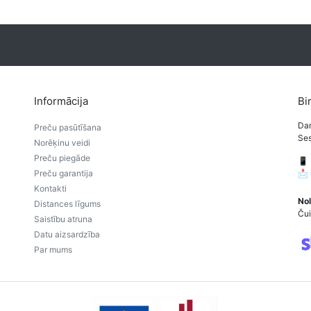
Informācija
Bi
Dar
Preču pasūtīšana
Ses
Norēķinu veidi
Preču piegāde
📱
Preču garantija
📩
Kontakti
Nol
Distances līgums
Čui
Saistību atruna
Datu aizsardzība
Par mums