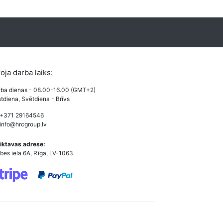
roja darba laiks:
ba dienas - 08.00-16.00 (GMT+2)
tdiena, Svētdiena - Brīvs
 +371 29164546
info@hrcgroup.lv
iktavas adrese:
bes iela 6A, Rīga, LV-1063