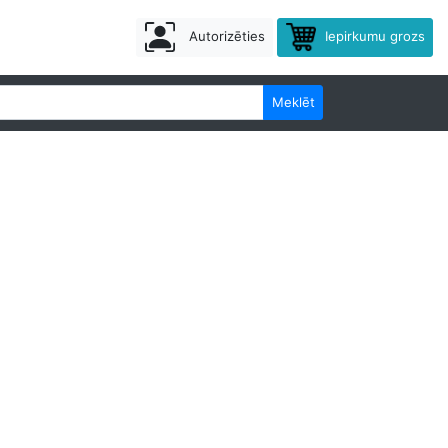
Autorizēties
Iepirkumu grozs
Meklēt