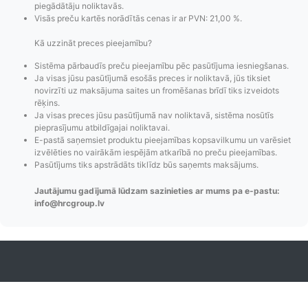
piegādātāju noliktavās.
Visās preču kartēs norādītās cenas ir ar PVN: 21,00 %.
Kā uzzināt preces pieejamību?
Sistēma pārbaudīs preču pieejamību pēc pasūtījuma iesniegšanas.
Ja visas jūsu pasūtījumā esošās preces ir noliktavā, jūs tiksiet
novirzīti uz maksājuma saites un fromēšanas brīdī tiks izveidots
rēķins.
Ja visas preces jūsu pasūtījumā nav noliktavā, sistēma nosūtīs
pieprasījumu atbildīgajai noliktavai.
E-pastā saņemsiet produktu pieejamības kopsavilkumu un varēsiet
izvēlēties no vairākām iespējām atkarībā no preču pieejamības.
Pasūtījumu statusa
Visi pieejamie
Apmaksa
Pasūtījums tiks apstrādāts tiklīdz būs saņemts maksājums.
maiņas
piegādes veidi un
Strip
Jautājumu gadījumā lūdzam sazinieties ar mums pa e-pastu:
paziņojumi,
to izmaksas bez
maks
info@hrcgroup.lv
Izsekošana,
lietotāja konta
PayPal 
Pasūtījumu re-
izveides.
parska
order u.c.