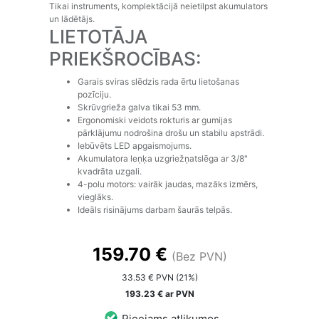
Tikai instruments, komplektācijā neietilpst akumulators
un lādētājs.
LIETOTĀJA
PRIEKŠROCĪBAS:
Garais sviras slēdzis rada ērtu lietošanas
pozīciju.
Skrūvgrieža galva tikai 53 mm.
Ergonomiski veidots rokturis ar gumijas
pārklājumu nodrošina drošu un stabilu apstrādi.
Iebūvēts LED apgaismojums.
Akumulatora leņķa uzgriežņatslēga ar 3/8"
kvadrāta uzgali.
4-polu motors: vairāk jaudas, mazāks izmērs,
vieglāks.
Ideāls risinājums darbam šaurās telpās.
159.70 €
(Bez PVN)
33.53 € PVN (21%)
193.23 € ar PVN
Pieejams atlikumos