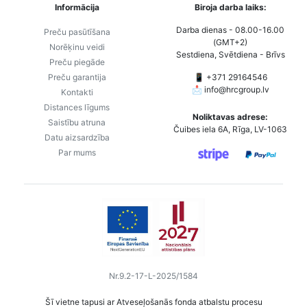
Informācija
Biroja darba laiks:
Darba dienas - 08.00-16.00
Preču pasūtīšana
(GMT+2)
Norēķinu veidi
Sestdiena, Svētdiena - Brīvs
Preču piegāde
Preču garantija
📱 +371 29164546
📩
info@hrcgroup.lv
Kontakti
Distances līgums
Noliktavas adrese:
Saistību atruna
Čuibes iela 6A, Rīga, LV-1063
Datu aizsardzība
Par mums
Nr.9.2-17-L-2025/1584
Šī vietne tapusi ar Atveseļošanās fonda atbalstu procesu