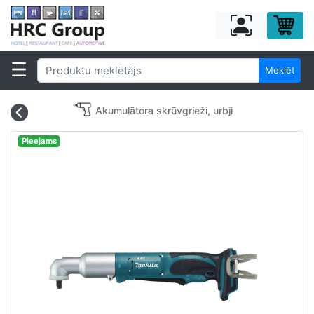
Meklēt
Akumulātora skrūvgrieži, urbji
Pieejams