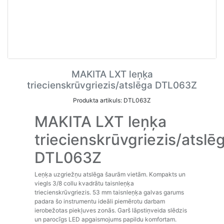
MAKITA LXT leņķa
triecienskrūvgriezis/atslēga DTL063Z
Produkta artikuls: DTL063Z
MAKITA LXT leņķa
triecienskrūvgriezis/atslē
DTL063Z
Leņķa uzgriežņu atslēga šaurām vietām. Kompakts un
viegls 3/8 collu kvadrātu taisnleņķa
triecienskrūvgriezis. 53 mm taisnleņķa galvas garums
padara šo instrumentu ideāli piemērotu darbam
ierobežotas piekļuves zonās. Garš lāpstiņveida slēdzis
un parocīgs LED apgaismojums papildu komfortam.