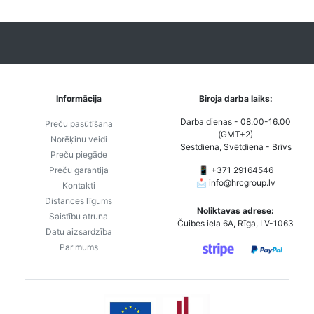
Informācija
Biroja darba laiks:
Darba dienas - 08.00-16.00
Preču pasūtīšana
(GMT+2)
Norēķinu veidi
Sestdiena, Svētdiena - Brīvs
Preču piegāde
Preču garantija
📱 +371 29164546
📩
info@hrcgroup.lv
Kontakti
Distances līgums
Noliktavas adrese:
Saistību atruna
Čuibes iela 6A, Rīga, LV-1063
Datu aizsardzība
Par mums