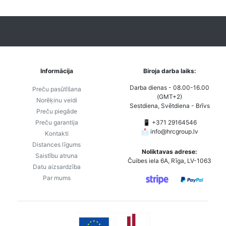
Informācija
Biroja darba laiks:
Darba dienas - 08.00-16.00
Preču pasūtīšana
(GMT+2)
Norēķinu veidi
Sestdiena, Svētdiena - Brīvs
Preču piegāde
Preču garantija
📱 +371 29164546
📩
info@hrcgroup.lv
Kontakti
Distances līgums
Noliktavas adrese:
Saistību atruna
Čuibes iela 6A, Rīga, LV-1063
Datu aizsardzība
Par mums