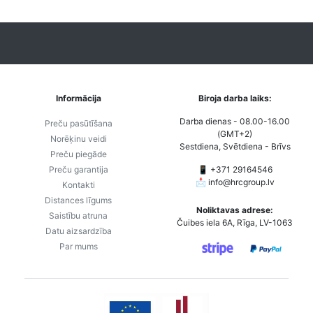
Informācija
Biroja darba laiks:
Darba dienas - 08.00-16.00
Preču pasūtīšana
(GMT+2)
Norēķinu veidi
Sestdiena, Svētdiena - Brīvs
Preču piegāde
Preču garantija
📱 +371 29164546
📩
info@hrcgroup.lv
Kontakti
Distances līgums
Noliktavas adrese:
Saistību atruna
Čuibes iela 6A, Rīga, LV-1063
Datu aizsardzība
Par mums