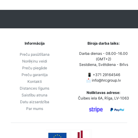
Informācija
Biroja darba laiks:
Darba dienas - 08.00-16.00
Preču pasūtīšana
(GMT+2)
Norēķinu veidi
Sestdiena, Svētdiena - Brīvs
Preču piegāde
Preču garantija
📱 +371 29164546
📩
info@hrcgroup.lv
Kontakti
Distances līgums
Noliktavas adrese:
Saistību atruna
Čuibes iela 6A, Rīga, LV-1063
Datu aizsardzība
Par mums