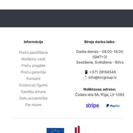
Informācija
Biroja darba laiks:
Darba dienas - 08.00-16.00
Preču pasūtīšana
(GMT+2)
Norēķinu veidi
Sestdiena, Svētdiena - Brīvs
Preču piegāde
Preču garantija
📱 +371 29164546
📩
info@hrcgroup.lv
Kontakti
Distances līgums
Noliktavas adrese:
Saistību atruna
Čuibes iela 6A, Rīga, LV-1063
Datu aizsardzība
Par mums