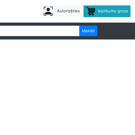
Autorizēties
Iepirkumu grozs
Meklēt