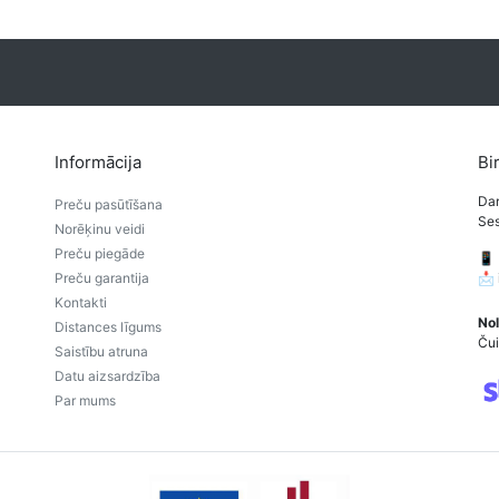
Informācija
Bi
Dar
Preču pasūtīšana
Ses
Norēķinu veidi
Preču piegāde
📱
Preču garantija
📩
Kontakti
Nol
Distances līgums
Čui
Saistību atruna
Datu aizsardzība
Par mums