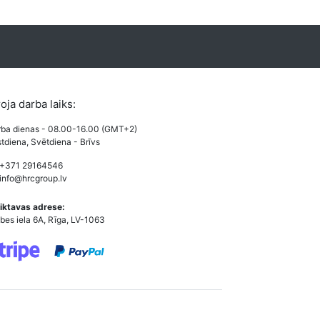
roja darba laiks:
ba dienas - 08.00-16.00 (GMT+2)
tdiena, Svētdiena - Brīvs
 +371 29164546
info@hrcgroup.lv
iktavas adrese:
bes iela 6A, Rīga, LV-1063