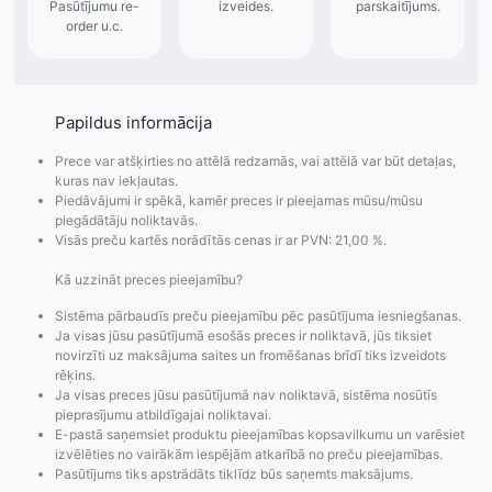
Papildus informācija
Prece var atšķirties no attēlā redzamās, vai attēlā var būt detaļas,
kuras nav iekļautas.
Piedāvājumi ir spēkā, kamēr preces ir pieejamas mūsu/mūsu
piegādātāju noliktavās.
Visās preču kartēs norādītās cenas ir ar PVN: 21,00 %.
Kā uzzināt preces pieejamību?
Sistēma pārbaudīs preču pieejamību pēc pasūtījuma iesniegšanas.
Ja visas jūsu pasūtījumā esošās preces ir noliktavā, jūs tiksiet
novirzīti uz maksājuma saites un fromēšanas brīdī tiks izveidots
rēķins.
Ja visas preces jūsu pasūtījumā nav noliktavā, sistēma nosūtīs
Pasūtījumu statusa
Visi pieejamie
Apmaksa
pieprasījumu atbildīgajai noliktavai.
maiņas
piegādes veidi un
Strip
E-pastā saņemsiet produktu pieejamības kopsavilkumu un varēsiet
paziņojumi,
to izmaksas bez
maks
izvēlēties no vairākām iespējām atkarībā no preču pieejamības.
Izsekošana,
lietotāja konta
PayPal 
Pasūtījums tiks apstrādāts tiklīdz būs saņemts maksājums.