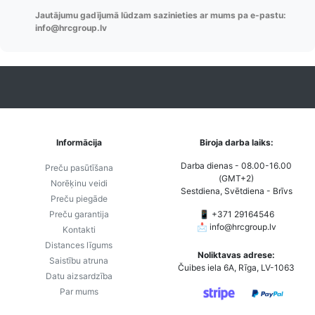
Pasūtījumu re-
izveides.
parska
Jautājumu gadījumā lūdzam sazinieties ar mums pa e-pastu:
order u.c.
info@hrcgroup.lv
Informācija
Biroja darba laiks:
Darba dienas - 08.00-16.00
Preču pasūtīšana
(GMT+2)
Norēķinu veidi
Sestdiena, Svētdiena - Brīvs
Preču piegāde
Preču garantija
📱 +371 29164546
📩
info@hrcgroup.lv
Kontakti
Distances līgums
Noliktavas adrese:
Saistību atruna
Čuibes iela 6A, Rīga, LV-1063
Datu aizsardzība
Par mums